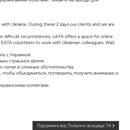
 українськими колегами. Чекайте на заходи для
with Ukraine. During these 2 days our clients and we are
difficult circumstances. UATA offers a space for online
k EATA volunteers to work with Ukrainian colleagues. Wait
ть с Украиной.
льно страшное время …
о попал в сложные обстоятельства.
 чтобы обьединиться, поговорить, получить внимание и
украинскими коллегами.
Підтримка від Польскої асоціації ТА