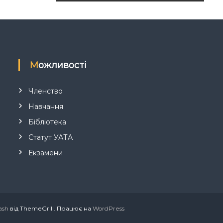
Можливості
Членство
Навчання
Бібліотека
Статут УАТА
Екзамени
ash
від ThemeGrill. Працює на
WordPress