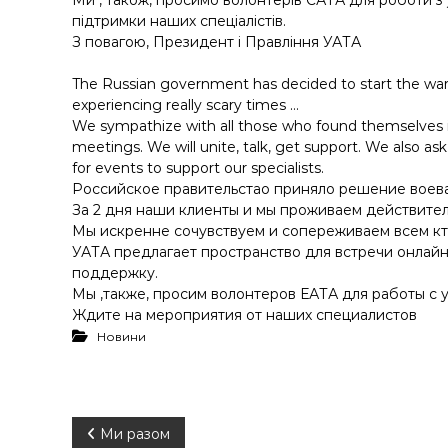
у
Ми , також, просимо волонтерів ЄАТА для роботи з
підтримки наших спеціалістів.
З повагою, Президент і Правління УАТА
The Russian government has decided to start the war 
experiencing really scary times …
We sympathize with all those who found themselves in 
meetings. We will unite, talk, get support. We also as
for events to support our specialists.
Российское правительстао приняло решение воева
За 2 дня наши клиенты и мы проживаем действите
Мы искренне сочувствуем и сопереживаем всем кт
УАТА предлагает пространство для встречи онлайн,
поддержку.
Мы ,также, просим волонтеров ЕАТА для работы с 
Ждите на мероприятия от наших специалистов
Новини
Н
Ми разом