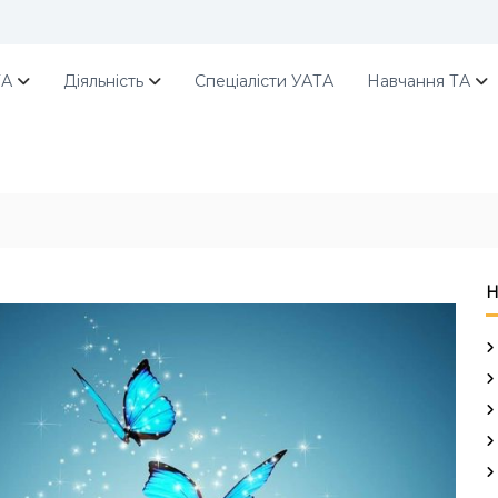
ТА
Діяльність
Спеціалісти УАТА
Навчання ТА
Н