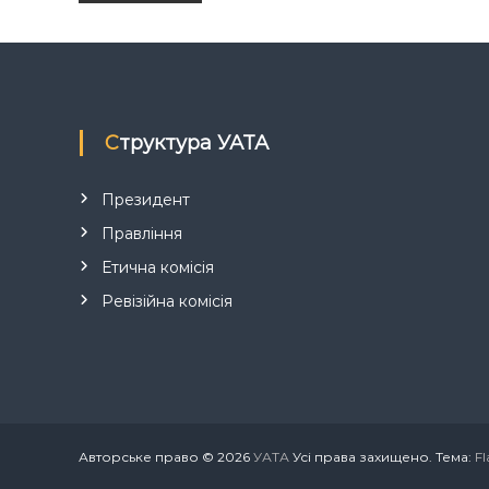
а
в
і
Структура УАТА
г
Президент
а
Правління
Етична комісія
ц
Ревізійна комісія
і
я
з
Авторське право © 2026
УАТА
Усі права захищено. Тема:
Fl
а