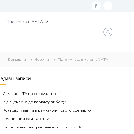
f
К
a
о
Членство в УАТА
c
н
e
т
b
а
o
к
Домашня
Новини
Підтримка для членів УАТА
o
т
k
и
У
едавні записи
А
Семінар з ТА по сексуальності
Т
Від сценарію до варіанту вибору
А
Ролі харчування в рамках життєвого сценарію
Тематичний семінар з ТА
Запрошуємо на практичний семінар з ТА