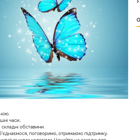
О
їною.
шні часи..
 складні обставини.
б’єднаємося, поговоримо, отримаємо підтримку.