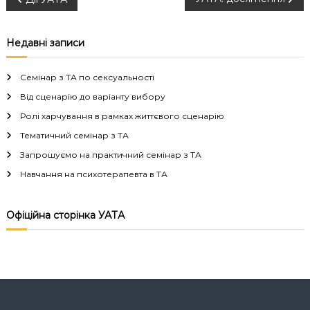
Н
а
Недавні записи
в
Семінар з ТА по сексуальності
і
Від сценарію до варіанту вибору
Ролі харчування в рамках життєвого сценарію
г
Тематичний семінар з ТА
а
Запрошуємо на практичний семінар з ТА
Навчання на психотерапевта в ТА
ц
і
Офіційна сторінка УАТА
я
з