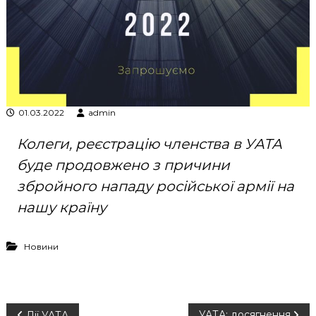
к
ц
і
й
н
о
г
о
01.03.2022
admin
а
н
а
Колеги, реєстрацію членства в УАТА
л
буде продовжено з причини
і
з
збройного нападу російської армії на
у
нашу країну
Новини
УАТА: досягнення
Дії УАТА