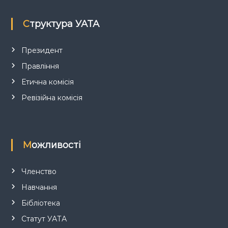
а
п
Структура УАТА
и
Президент
Правління
с
Етична комісія
і
Ревізійна комісія
в
Можливості
Членство
Навчання
Бібліотека
Статут УАТА