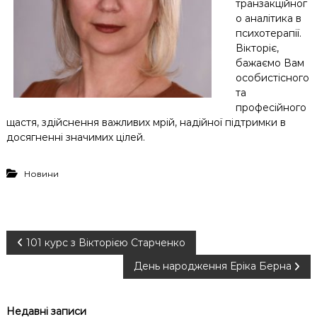
транзакційног
о аналітика в
психотерапії.
Вікторіє,
бажаємо Вам
особистісного
та
професійного
щастя, здійснення важливих мрій, надійної підтримки в
досягненні значимих цілей.
Новини
Н
101 курс з Вікторією Старченко
День народження Еріка Берна
а
в
Недавні записи