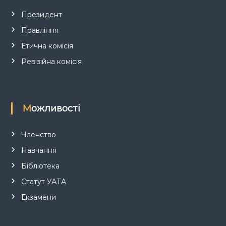
с
Президент
Правління
і
Етична комісія
в
Ревізійна комісія
Можливості
Членство
Навчання
Бібліотека
Статут УАТА
Екзамени