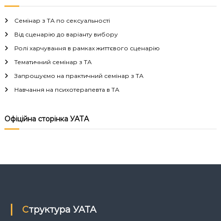
і
Семінар з ТА по сексуальності
г
Від сценарію до варіанту вибору
Ролі харчування в рамках життєвого сценарію
а
Тематичний семінар з ТА
Запрошуємо на практичний семінар з ТА
ц
Навчання на психотерапевта в ТА
і
Офіційна сторінка УАТА
я
з
а
п
Структура УАТА
и