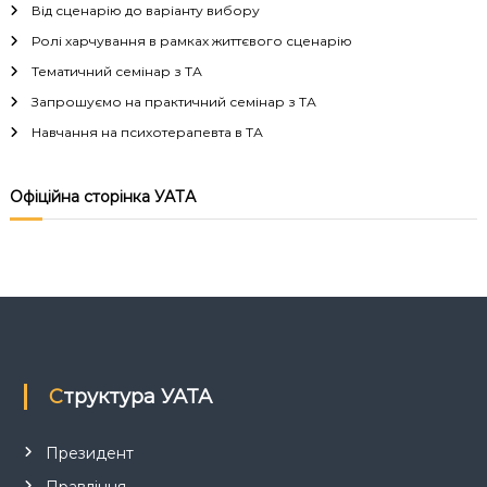
г
Від сценарію до варіанту вибору
Ролі харчування в рамках життєвого сценарію
а
Тематичний семінар з ТА
Запрошуємо на практичний семінар з ТА
ц
Навчання на психотерапевта в ТА
і
Офіційна сторінка УАТА
я
з
а
п
Структура УАТА
и
с
Президент
Правління