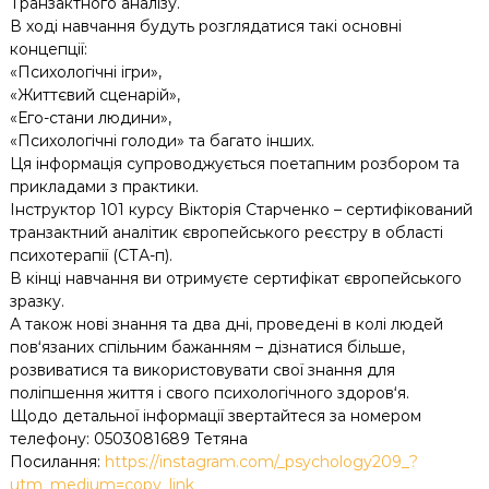
Транзактного аналізу.
В ході навчання будуть розглядатися такі основні
концепції:
«Психологічні ігри»,
«Життєвий сценарій»,
«Его-стани людини»,
«Психологічні голоди» та багато інших.
Ця інформація супроводжується поетапним розбором та
прикладами з практики.
Інструктор 101 курсу Вікторія Старченко – сертифікований
транзактний аналітик європейського реєстру в області
психотерапії (СТА-п).
В кінці навчання ви отримуєте сертифікат європейського
зразку.
А також нові знання та два дні, проведені в колі людей
пов‘язаних спільним бажанням – дізнатися більше,
розвиватися та використовувати свої знання для
поліпшення життя і свого психологічного здоров‘я.
Щодо детальної інформації звертайтеся за номером
телефону: 0503081689 Тетяна
Посилання:
https://instagram.com/_psychology209_?
utm_medium=copy_link