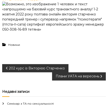
Новини
Н
202 курс із Вікторією Старченко
Плани УАТА на вересень
а
в
Недавні записи
і
Семінар з ТА по сексуальності