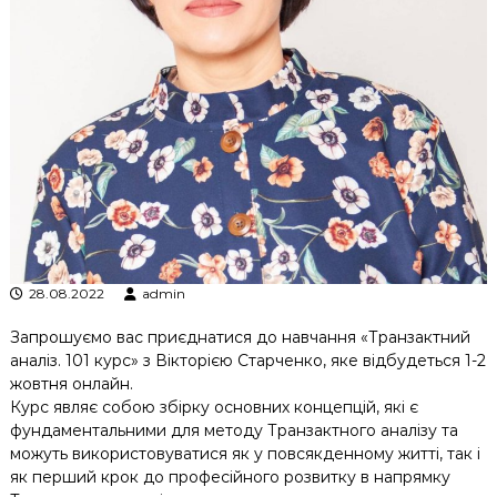
к
ц
і
й
н
о
г
о
а
н
а
л
і
з
28.08.2022
admin
у
Запрошуємо вас приєднатися до навчання «Транзактний
аналіз. 101 курс» з Вікторією Старченко, яке відбудеться 1-2
жовтня онлайн.
Курс являє собою збірку основних концепцій, які є
фундаментальними для методу Транзактного аналізу та
можуть використовуватися як у повсякденному житті, так і
як перший крок до професійного розвитку в напрямку