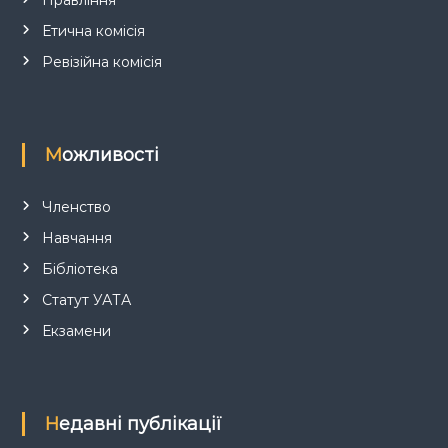
і
Етична комісія
в
Ревізійна комісія
Можливості
Членство
Навчання
Бібліотека
Статут УАТА
Екзамени
Недавні публікації