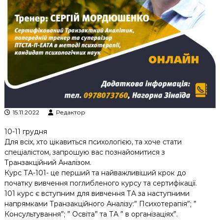
к
ц
і
й
н
о
г
о
а
н
а
л
15.11.2022
Редактор
і
з
10-11 грудня
у
Для всіх, хто цікавиться психологією, та хоче стати
спеціалістом, запрошую вас познайомитися з
Транзакційний Аналізом.
Курс ТА-101- це перший та найважливіший крок до
початку вивчення поглибленого курсу та сертифікації.
101 курс є вступним для вивчення ТА за наступними
напрямками Транзакційного Аналізу:” Психотерапія”; ”
Консультування”; ” Освіта” та ТА ” в організаціях”.