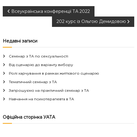
Н
Всеукраїнська конференції ТА 2022
202 курс із Ольгою Демидовою
а
в
Недавні записи
і
Семінар з ТА по сексуальності
г
Від сценарію до варіанту вибору
Ролі харчування в рамках життєвого сценарію
а
Тематичний семінар з ТА
Запрошуємо на практичний семінар з ТА
ц
Навчання на психотерапевта в ТА
і
Офіційна сторінка УАТА
я
з