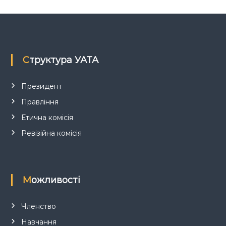
а
п
Структура УАТА
и
с
Президент
Правління
і
Етична комісія
в
Ревізійна комісія
Можливості
Членство
Навчання