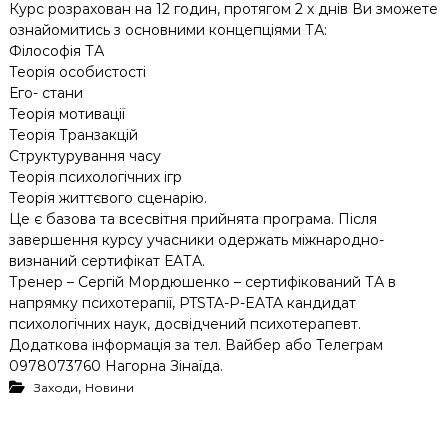
Курс розрахован на 12 годин, протягом 2 х днів Ви зможете
ознайомитись з основними концепціями ТА:
Філософія ТА
Теорія особистості
Его- стани
Теорія мотивації
Теорія Транзакцій
Структурування часу
Теорія психологічних ігр
Теорія життєвого сценарію.
Це є базова та всесвітня прийнята програма. Після
завершення курсу учасники одержать міжнародно-
визнаний сертифікат ЕАТА.
Тренер – Сергій Мордюшенко – сертифікований ТА в
напрямку психотерапії, PTSTA-P-EATA кандидат
психологічних наук, досвідчений психотерапевт.
Додаткова інформація за тел. Вайбер або Телеграм
0978073760 Нагорна Зінаїда.
,
Заходи
Новини