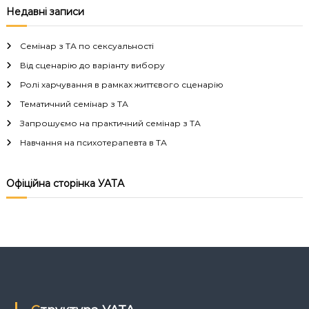
в
Недавні записи
і
Семінар з ТА по сексуальності
г
Від сценарію до варіанту вибору
Ролі харчування в рамках життєвого сценарію
а
Тематичний семінар з ТА
Запрошуємо на практичний семінар з ТА
ц
Навчання на психотерапевта в ТА
і
Офіційна сторінка УАТА
я
з
а
п