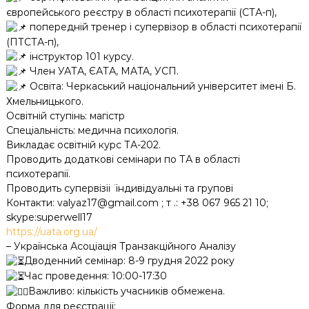
європейського реєстру в області психотерапії (СТА-п),
попередній тренер і супервізор в області психотерапії
(ПТСТА-п),
інструктор 101 курсу.
Член УАТА, ЄАТА, MATA, УСП.
Освіта: Черкаський національний університет імені Б.
Хмельницького.
Освітній ступінь: магістр
Спеціальність: медична психологія.
Викладає освітній курс ТА-202.
Проводить додаткові семінари по ТА в області
психотерапії.
Проводить супервізіі ̈ індивідуальні та групові
Контакти: valyaz17@gmail.com ; т .: +38 067 965 21 10;
skype:superwell17
https://uata.org.ua/
– Українська Асоціація Транзакційного Аналізу
Дводенний семінар: 8-9 грудня 2022 року
Час проведення: 10:00-17:30
Важливо: кількість учасників обмежена.
Форма для реєстрації: