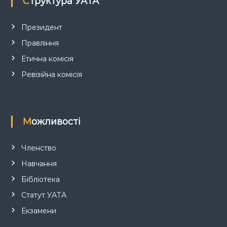
Структура УАТА
и
с
Президент
Правління
і
Етична комісія
в
Ревізійна комісія
Можливості
Членство
Навчання
Бібліотека
Статут УАТА
Екзамени