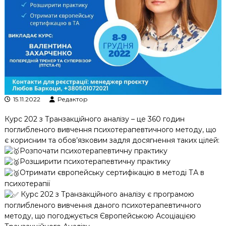
к
ц
і
й
н
о
г
о
а
н
а
15.11.2022
Редактор
л
і
Курс 202 з Транзакційного аналізу – це 360 годин
з
поглибленого вивчення психотерапевтичного методу, що
у
є корисним та обов’язковим задля досягнення таких цілей:
Розпочати психотерапевтичну практику
Розширити психотерапевтичну практику
Отримати європейську сертифікацію в методі ТА в
психотерапії
Курс 202 з Транзакційного аналізу є програмою
поглибленого вивчення даного психотерапевтичного
методу, що погоджується Європейською Асоціацією