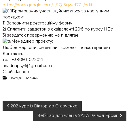
https://docs.google.com/…/1Q-3gweD7…/edit
Бронювання участі здійснюється за наступним
порядком:
1) Заповнити реєстраційну форму
2) Сплатити завдаток в еквіваленті 20€ по курсу НБУ
3) завдаток поверненню не підлягає
Менеджер проєкту:
Любов Баркоци, сімейний психолог, психотерапевт
Контакти:
тел. +380501072021
ariadnapsy3@gmail.com
Скайп:lariadn
,
Заходи
Новини
Н
202 курс із Вікторією Старченко
Вебінар для членів УАТА Річард Ерскін
а