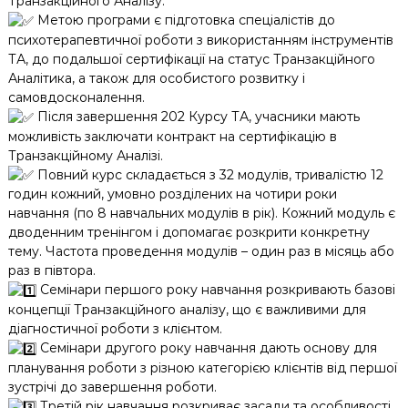
Транзакційного Аналізу.
Метою програми є підготовка спеціалістів до
психотерапевтичної роботи з використанням інструментів
ТА, до подальшої сертифікації на статус Транзакційного
Аналітика, а також для особистого розвитку і
самовдосконалення.
Після завершення 202 Курсу ТА, учасники мають
можливість заключати контракт на сертифікацію в
Транзакційному Аналізі.
Повний курс складається з 32 модулів, тривалістю 12
годин кожний, умовно розділених на чотири роки
навчання (по 8 навчальних модулів в рік). Кожний модуль є
дводенним тренінгом і допомагає розкрити конкретну
тему. Частота проведення модулів – один раз в місяць або
раз в півтора.
Семінари першого року навчання розкривають базові
концепції Транзакційного аналізу, що є важливими для
діагностичної роботи з клієнтом.
Семінари другого року навчання дають основу для
планування роботи з різною категорією клієнтів від першої
зустрічі до завершення роботи.
Третій рік навчання розкриває засади та особливості