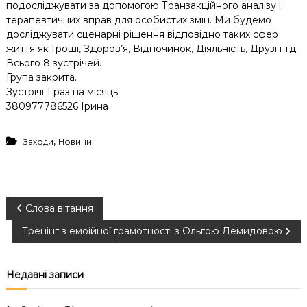
подосліджувати за допомогою Транзакційного аналізу і
терапевтичних вправ для особистих змін. Ми будемо
досліджувати сценарні рішення відповідно таких сфер
життя як Гроші, Здоров’я, Відпочинок, Діяльність, Друзі і тд.
Всього 8 зустрічей.
Група закрита.
Зустрічі 1 раз на місяць
380977786526 Ірина
,
Заходи
Новини
Н
Слова вітання
Тренінг з емоійної грамотності з Ольгою Демидовою
а
в
Недавні записи
і