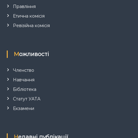
Правління
і
Етична комісія
в
Ревізійна комісія
Можливості
Членство
Навчання
Бібліотека
Статут УАТА
Екзамени
Недавні публікації