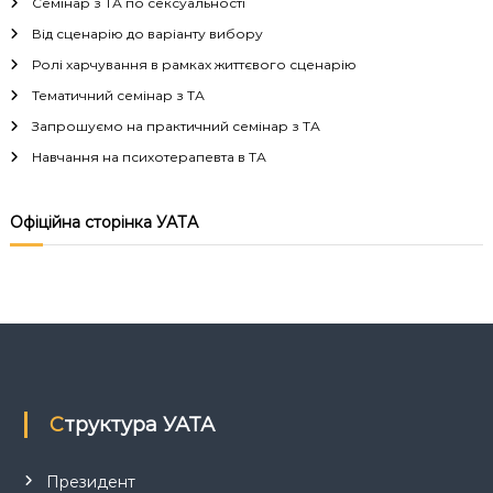
Семінар з ТА по сексуальності
г
Від сценарію до варіанту вибору
Ролі харчування в рамках життєвого сценарію
а
Тематичний семінар з ТА
Запрошуємо на практичний семінар з ТА
ц
Навчання на психотерапевта в ТА
і
Офіційна сторінка УАТА
я
з
а
п
Структура УАТА
и
с
Президент