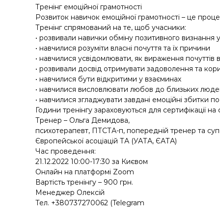
у
Тренінг емоційної грамотності
Розвиток навичок емоційної грамотності – це проце
Тренінг спрямований на те, щоб учасники:
• розвивали навички обміну позитивного визнання 
• навчилися розуміти власні почуття та їх причини
• навчилися усвідомлювати, як вираження почуттів 
• розвивали досвід отримувати задоволення та кори
• навчилися бути відкритими у взаєминах
• навчилися висловлювати любов до близьких люде
• навчилися згладжувати завдані емоційні збитки 
Години тренінгу зараховуються для сертифікації на
Тренер – Ольга Демидова,
психотерапевт, ПТСТА-п, попередній тренер та супе
Європейської асоціацій ТА (УАТА, ЄАТА)
Час проведення:
21.12.2022 10:00-17:30 за Києвом
Онлайн на платформі Zoom
Вартість тренінгу – 900 грн.
Менеджер Олексій
Тел. +380737270062 (Telegram