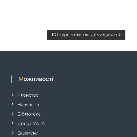
101 курс з ольгою демидовою
Можливості
Членство
Навчання
Бібліотека
Статут УАТА
Екзамени