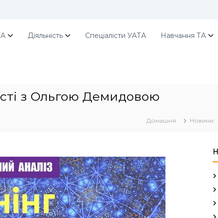
ТА
Діяльність
Спеціалісти УАТА
Навчання ТА
ості з Ольгою Демидовою
Домашня
Новини
Н