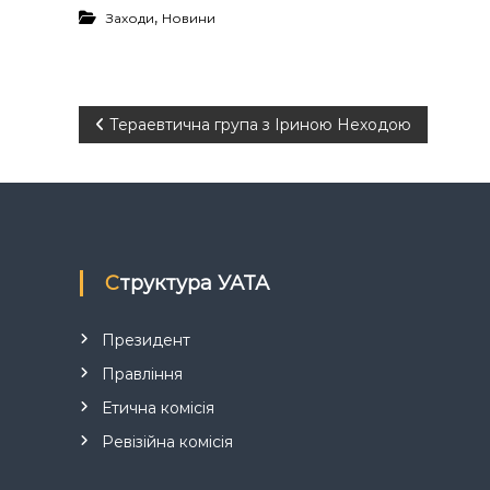
,
Заходи
Новини
Н
Тераевтична група з Іриною Неходою
а
в
і
Структура УАТА
г
Президент
а
Правління
Етична комісія
ц
Ревізійна комісія
і