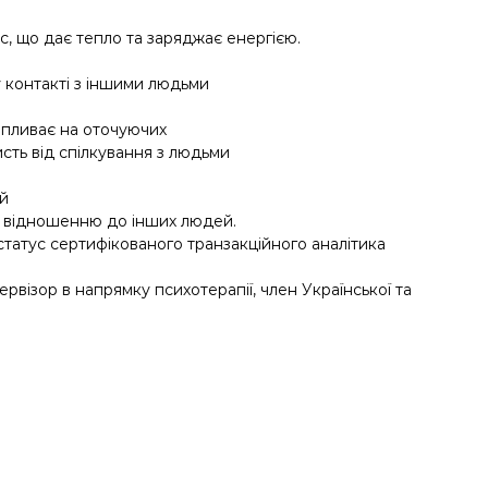
с, що дає тепло та заряджає енергією.
у контакті з іншими людьми
впливає на оточуючих
сть від спілкування з людьми
й
по відношенню до інших людей.
 статус сертифікованого транзакційного аналітика
рвізор в напрямку психотерапії, член Української та