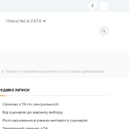
f
К
a
о
Членство в УАТА
c
н
e
т
b
а
o
к
o
т
k
и
Тренінг з емоійної грамотності з Ольгою Демидовою
У
А
едавні записи
Т
А
Семінар з ТА по сексуальності
Від сценарію до варіанту вибору
Ролі харчування в рамках життєвого сценарію
Тематичний семінар з ТА