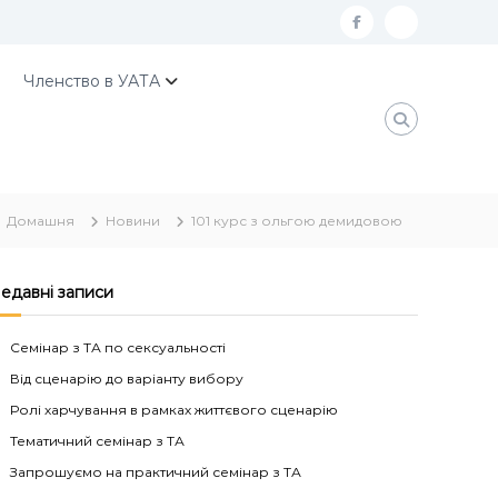
f
К
a
о
Членство в УАТА
c
н
e
т
b
а
o
к
Домашня
Новини
101 курс з ольгою демидовою
o
т
k
и
У
едавні записи
А
Семінар з ТА по сексуальності
Т
Від сценарію до варіанту вибору
А
Ролі харчування в рамках життєвого сценарію
Тематичний семінар з ТА
Запрошуємо на практичний семінар з ТА