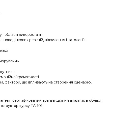
;
у і області використання
 поведінкових реакцій, відхилення і патології в
кації
ігноруваннь
икутника
 емоційної грамотності
цій, фактори, що впливають на створення сценарію,
певт, сертифікований транзакційний аналітик в області
нструктор курсу ТА-101,