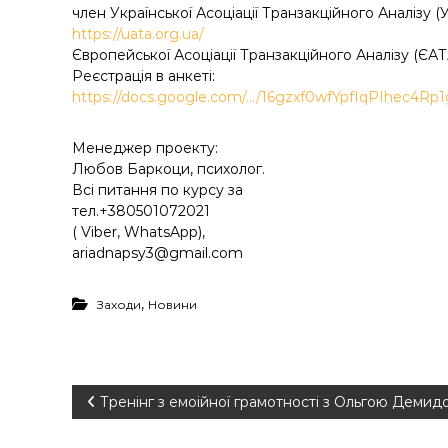
член Української Асоціації Транзакційного Аналізу (
https://uata.org.ua/
Європейської Асоціації Транзакційного Аналізу (ЄАТ
Реєстрація в анкеті:
https://docs.google.com/…/16gzxf0wfYpfIqPIhec4Rp1
Менеджер проекту:
Любов Баркоци, психолог.
Всі питання по курсу за
тел.+380501072021
( Viber, WhatsApp),
ariadnapsy3@gmail.com
,
Заходи
Новини
Н
Тренінг з емоійної грамотності з Ольгою Деми