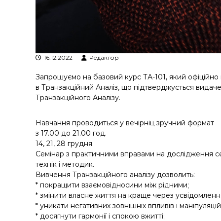
16.12.2022
Редактор
Запрошуємо на базовий курс ТА-101, який офіційн
в Транзакційний Аналіз, що підтверджується видаче
Транзакційного Аналізу.
Навчання проводиться у вечірніц зручний формат
з 17.00 до 21.00 год.
14, 21, 28 грудня.
Семінар з практичними вправами на дослідження се
технік і методик.
Вивчення Транзакційного аналізу дозволить:
* покращити взаємовідносини між рідними;
* змінити власне життя на краще через усвідомленн
* уникати негативних зовнішніх впливів і маніпуляцій
* досягнути гармонії і спокою вжитті;