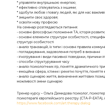
* управляти внутрішньою енергією;
* ефективно спілкуватись з іншими;
* здобути любов і повагу людей, які для нас важливі
* зміцнити своє здоровя;
* освоїти нову професію
На семінарі розглядаються питання:
• основні філософські положення ТА, історія розвитк
• основні елементи структури особистості, специфіка
структурі особистості
• аналіз транзакцій, їх типи і основні правила коммуні
• погладжування, задоволення потреб в визнанні
• ігногрування і види пасивної поведінки, причини 
• способи структурування часу
• аналіз психологічних ігр, поняття драматичного тр
• емоційна сфера, істинні і рекетні почуття, поняття
• аналіз сценарію життя, визначення життєвих пози
можливості зміни сценарію
Тренер курсу – Ольга Демидова психолог, психотера
психотерапії європейського реєстру (СТА-Р-ЕАТА), і
https://www.facebook.com/art.therapy.dialog