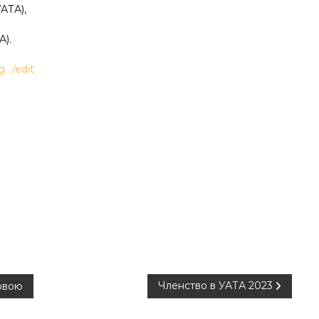
УАТА),
А).
g…/edit
Членство в УАТА 2023
довою