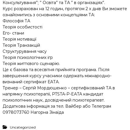
Консультування”; ” Освіта” та ТА ” в організаціях”.
Курс розрахован на 12 годин, протягом 2 х днів Ви зможете
ознайомитись з основними концепціями ТА:
Філософія ТА
Теорія особистості
Его- стани
Теорія мотивації
Теорія Транзакцій
Структурування часу
Теорія психологічних ігр
Теорія життєвого сценарію.
Це є базова та всесвітня прийнята програма. Після
завершення курсу учасники одержать міжнародно-
визнаний сертифікат ЕАТА.
Тренер – Сергій Мордюшенко – сертифікований ТА в
напрямку психотерапії, PTSTA-P-EATA кандидат
психологічних наук, досвідчений психотерапевт.
Додаткова інформація за тел. Вайбер або Телеграм
0978073760 Нагорна Зінаїда
Uncategorized