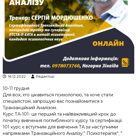
к
ц
і
й
н
о
г
о
а
н
а
л
і
з
16.12.2022
Редактор
у
10-11 грудня
Для всіх, хто цікавиться психологією, та хоче стати
спеціалістом, запрошую вас познайомитися з
Транзакційний Аналізом.
Курс ТА-101- це перший та найважливіший крок до
початку вивчення поглибленого курсу та сертифікації.
101 курс є вступним для вивчення ТА за наступними
напрямками Транзакційного Аналізу:” Психотерапія”; ”