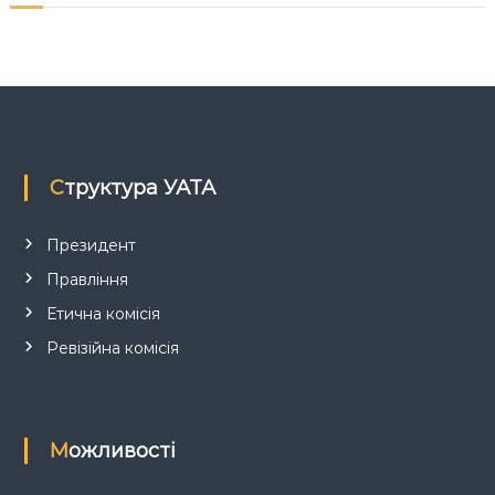
я
з
а
п
Структура УАТА
и
с
Президент
Правління
і
Етична комісія
в
Ревізійна комісія
Можливості