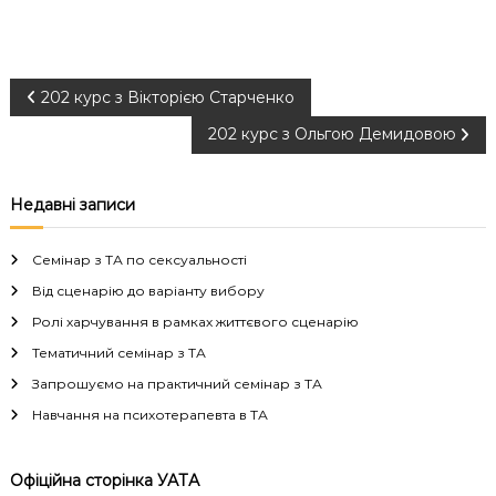
Н
202 курс з Вікторією Старченко
202 курс з Ольгою Демидовою
а
в
Недавні записи
і
Семінар з ТА по сексуальності
г
Від сценарію до варіанту вибору
Ролі харчування в рамках життєвого сценарію
а
Тематичний семінар з ТА
Запрошуємо на практичний семінар з ТА
ц
Навчання на психотерапевта в ТА
і
Офіційна сторінка УАТА