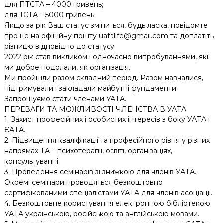
для ПТСТА – 4000 гривень;
для TСТА – 5000 гривень.
Якщо за рік Ваш статус зміниться, будь ласка, повідомте
про це на офіційну пошту uatalife@gmail.com та доплатіть
різницю відповідно до статусу.
2022 рік став викликом і одночасно випробуваннями, які
ми добре подолали, як організація.
Ми пройшли разом складний період. Разом навчалися,
підтримували і закладали майбутні фундаменти.
Запрошуємо стати членами УАТА.
ПЕРЕВАГИ ТА МОЖЛИВОСТІ ЧЛЕНСТВА В УАТА:
1. Захист професійних і особистих інтересів з боку УАТА і
ЄАТА.
2. Підвищення кваліфікації та професійного рівня у різних
напрямах ТА – психотерапії, освіті, організаціях,
консультуванні.
3. Проведення семінарів зі знижкою для членів УАТА.
Окремі семінари проводяться безкоштовно
сертифікованими спеціалістами УАТА для членів асоціації.
4. Безкоштовне користування електронною бібліотекою
УАТА українською, російською та англійською мовами.