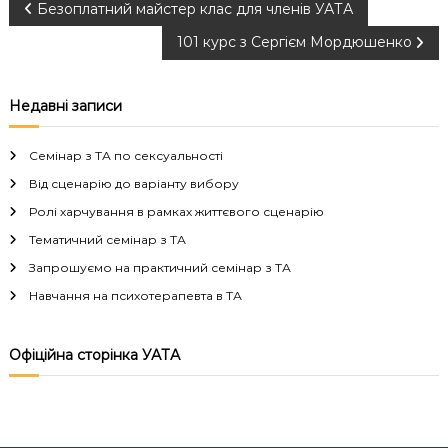
Н
Безоплатний майстер клас для членів УАТА
101 курс з Сергієм Мордюшенко
а
в
Недавні записи
і
Семінар з ТА по сексуальності
г
Від сценарію до варіанту вибору
Ролі харчування в рамках життєвого сценарію
а
Тематичний семінар з ТА
Запрошуємо на практичний семінар з ТА
ц
Навчання на психотерапевта в ТА
і
Офіційна сторінка УАТА
я
з