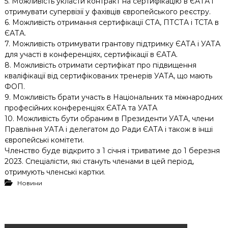
5. Можливість укласти контракт на сертифікацію в ЄАТА і
отримувати супервізії у фахівців європейського реєстру.
6. Можливість отримання сертифікації СТА, ПТСТА і TСTA в
ЄАТА.
7. Можливість отримувати грантову підтримку ЄАТА і УАТА
для участі в конференціях, сертифікації в ЄАТА.
8. Можливість отримати сертифікат про підвищення
кваліфікації від сертифікованих тренерів УАТА, що мають
ФОП.
9. Можливість брати участь в Національних та міжнародних
професійних конференціях ЄАТА та УАТА
10. Можливість бути обраним в Президенти УАТА, члени
Правління УАТА і делегатом до Ради ЄАТА і також в інші
європейські комітети.
Членство буде відкрито з 1 січня і триватиме до 1 березня
2023. Спеціалісти, які стануть членами в цей період,
отримують членські картки.
Новини