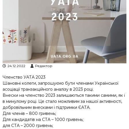
к
ц
і
й
н
о
г
о
а
н
а
л
24.12.2022
Редактор
і
з
Членство УАТА 2023
у
Шановні колеги, запрошуємо бути членами Української
асоціації транзакційного аналізу в 2023 році.
Внески на членство 2023 залишаються такими самими, як і
в минулому році. Це стало можливим за нашої активності,
добровільним внесками і підтримки ЄАТА.
Для членів – 800 гривень;
Для кандидатів на СТА – 1000 гривень;
для СТА – 2000 гривень;