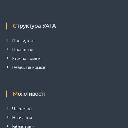
а
п
Структура УАТА
и
с
Президент
Правління
і
Етична комісія
в
Ревізійна комісія
Можливості
Членство
Навчання
Бібліотека