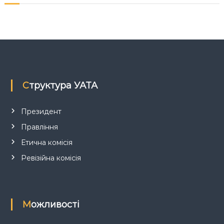
я
з
а
п
Структура УАТА
и
с
Президент
Правління
і
Етична комісія
в
Ревізійна комісія
Можливості