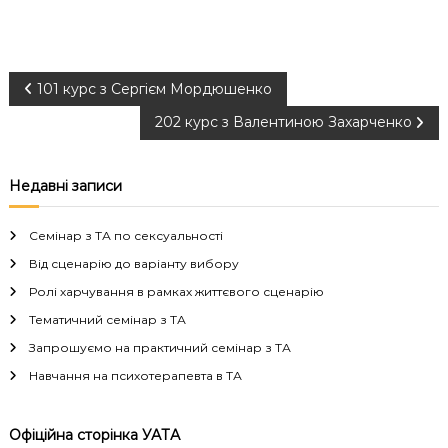
Н
101 курс з Сергієм Мордюшенко
202 курс з Валентиною Захарченко
а
в
Недавні записи
і
Семінар з ТА по сексуальності
г
Від сценарію до варіанту вибору
Ролі харчування в рамках життєвого сценарію
а
Тематичний семінар з ТА
Запрошуємо на практичний семінар з ТА
ц
Навчання на психотерапевта в ТА
і
Офіційна сторінка УАТА