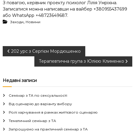
З повагою, керівник проекту психолог Лілія Умріхіна.
Записатися можна написавши на вайбер +380955437699
або WhatsApp +48723649687.
,
Заходи
Новини
Н
202 урс з Сергієм Мордюшенко
Терапевтична група з Юлією Клименко
а
в
Недавні записи
і
Семінар з ТА по сексуальності
г
Від сценарію до варіанту вибору
Ролі харчування в рамках життєвого сценарію
а
Тематичний семінар з ТА
Запрошуємо на практичний семінар з ТА
ц