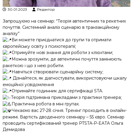
30.01.2023
Редактор
Запрошуємо на семінар: “Теорія автентичних та рекетних
почуттів. Системний аналіз сценарію в транзакційному
аналізу”
Ви можете приєднатися до групи та отримати
європейську освіту з психотерапії;
Отримуйте нові знання для роботи з клієнтами;
Можна зрозуміти, де автентичні почуття замінюють
ракеткою і що з нею робити.
Навчіться створювати сценарійну систему;
Дізнайтеся, як діагностувати, використовуючи шкалу
емоційної усвідомлення
Отримайте годинник для сертифікації STA.
Теорія підтримана прикладами з практики тренера;
Практична робота в міні групах.
Чекаємо вас 27-28 січня. Тренінг проходить в онлайн-
режимі. Вартість дводенного семінару – 55 євро. Семінар
проводить сертифікований тренер PTSTA-P-EATA Ольга
Демидова