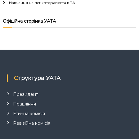
Навчання на психотерапевта в ТА
і
Офіційна сторінка УАТА
я
з
а
п
Структура УАТА
и
с
Президент
Правління
і
Етична комісія
в
Ревізійна комісія