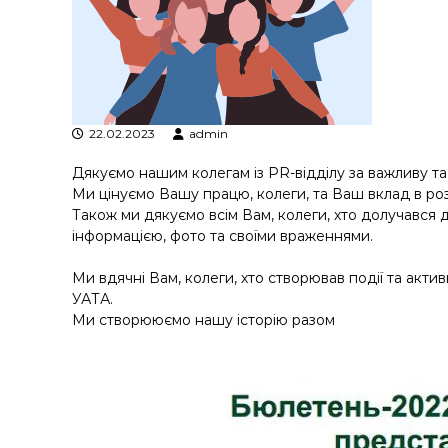
я
т
р
а
н
з
а
22.02.2023
admin
к
Дякуємо нашим колегам із PR-відділу за важливу та
ц
Ми цінуємо Вашу працю, колеги, та Ваш вклад в розв
і
Також ми дякуємо всім Вам, колеги, хто долучався 
й
інформацією, фото та своїми враженнями.
н
о
Ми вдячні Вам, колеги, хто створював події та активн
г
УАТА.
о
Ми створююємо нашу історію разом
а
н
а
л
і
з