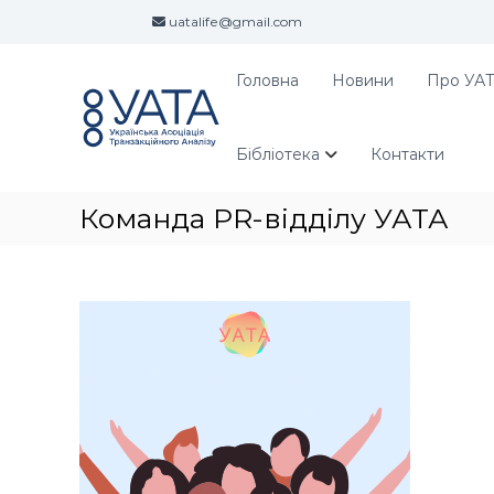
П
uatalife@gmail.com
е
р
е
Головна
Новини
Про УА
У
У
й
А
к
т
р
Т
и
а
Бібліотека
Контакти
А
д
ї
о
н
Команда PR-відділу УАТА
в
с
м
ь
і
к
с
а
т
а
у
с
о
ц
і
а
ц
і