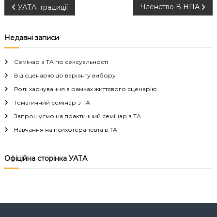
Н
Членство В НПА
УАТА: традиції
а
Недавні записи
в
Семінар з ТА по сексуальності
і
Від сценарію до варіанту вибору
Ролі харчування в рамках життєвого сценарію
г
Тематичний семінар з ТА
а
Запрошуємо на практичний семінар з ТА
Навчання на психотерапевта в ТА
ц
і
Офіційна сторінка УАТА
я
з