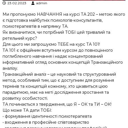
23.02.2023
admin
Ми пропонуємо НАВЧАННЯ на курсі ТА 202 – метою якого
є підготовка майбутніх психологів-консультантів,
психотерапевтів в напрямку ТА.
Як визначитися, чи потрібний ТОБІ цей тривалий та
ретельний курс?
Для цього ми запрошуємо ТЕБЕ на курс ТА 101!
ТА 101 є офіційним вступним курсом до повноцінного
поглибленого навчання і надає концентрований
інформативний огляд основних концепцій Транзакційного
аналізу.
Транзакційний аналіз – це науковий та структурований
метод, особливий тим, що є доступним для розуміння
термінів та концепцій кожному, хто цікавиться цією
парадигмою, має на меті дослідження зростання та
розвитку особистості.
ТА починається з твердження, що Я – ОК та ТИ – ОК!
Що може ТА дати ТОБІ:
• формування ідентичності психотерапевта
• входження в професійне співтовариство