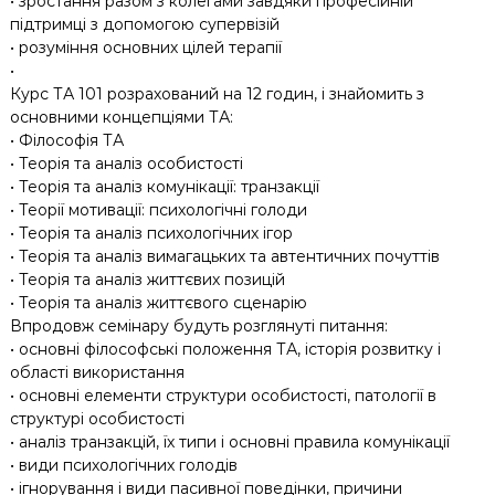
• зростання разом з колегами завдяки професійній
підтримці з допомогою супервізій
• розуміння основних цілей терапії
•
Курс ТА 101 розрахований на 12 годин, і знайомить з
основними концепціями ТА:
• Філософія ТА
• Теорія та аналіз особистості
• Теорія та аналіз комунікації: транзакції
• Теорії мотивації: психологічні голоди
• Теорія та аналіз психологічних ігор
• Теорія та аналіз вимагацьких та автентичних почуттів
• Теорія та аналіз життєвих позицій
• Теорія та аналіз життєвого сценарію
Впродовж семінару будуть розглянуті питання:
• основні філософські положення ТА, історія розвитку і
області використання
• основні елементи структури особистості, патології в
структурі особистості
• аналіз транзакцій, їх типи і основні правила комунікації
• види психологічних голодів
• ігнорування і види пасивної поведінки, причини