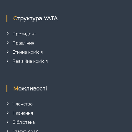
а
п
Структура УАТА
и
Президент
Правління
с
Етична комісія
і
Ревізійна комісія
в
Можливості
Членство
Навчання
Бібліотека
Статут УАТА