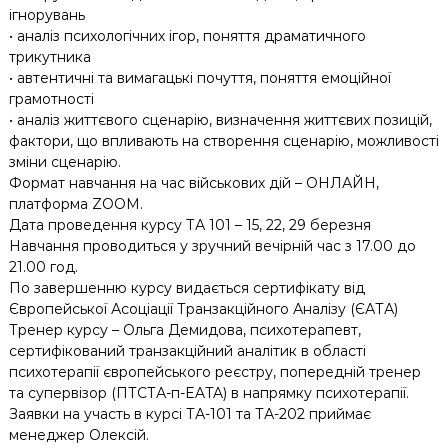
ігнорувань
• аналіз психологічних ігор, поняття драматичного
трикутника
• автентичні та вимагацькі почуття, поняття емоційної
грамотності
• аналіз життєвого сценарію, визначення життєвих позицій,
фактори, що впливають на створення сценарію, можливості
зміни сценарію.
Формат навчання на час військових дій – ОНЛАЙН,
платформа ZOOM.
Дата проведення курсу ТА 101 – 15, 22, 29 березня
Навчання проводиться у зручний вечірній час з 17.00 до
21.00 год.
По завершенню курсу видається сертифікату від
Європейської Асоціації Транзакційного Аналізу (ЄАТА)
Тренер курсу – Ольга Демидова, психотерапевт,
сертифікований транзакційний аналітик в області
психотерапії європейського реєстру, попередній тренер
та супервізор (ПТСТА-п-EATA) в напрямку психотерапії.
Заявки на участь в курсі ТА-101 та ТА-202 приймає
менеджер Олексій.