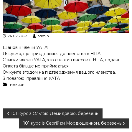
к
ц
і
й
н
о
24.02.2023
admin
г
о
Шановні члени УАТА!
а
н
Дякуємо, що приєдналися до членства в НПА.
а
Списки членів УАТА, хто сплатив внесок в НПА, подані.
л
Оплата більше не приймається.
і
Очікуйте згодом на підтвердження вашого членства.
з
З повагою, правління УАТА
у
Новини
Н
101 курс з Ольгою Демидовою, березень
101 курс із Сергійєм Мордюшенком, березень
а