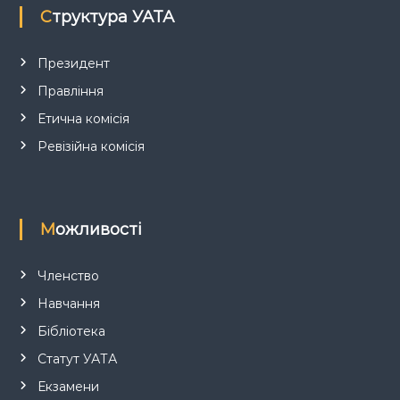
Структура УАТА
и
с
Президент
Правління
і
Етична комісія
в
Ревізійна комісія
Можливості
Членство
Навчання
Бібліотека
Статут УАТА
Екзамени