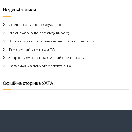
в
Недавні записи
і
Семінар з ТА по сексуальності
г
Від сценарію до варіанту вибору
Ролі харчування в рамках життєвого сценарію
а
Тематичний семінар з ТА
Запрошуємо на практичний семінар з ТА
ц
Навчання на психотерапевта в ТА
і
Офіційна сторінка УАТА
я
з
а
п