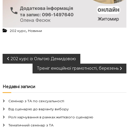
,
202 курс
Новини
Н
202 курс із Ольгою Демидовою
Треніг емоційної грамотності, березень
а
в
Недавні записи
і
Семінар з ТА по сексуальності
г
Від сценарію до варіанту вибору
Ролі харчування в рамках життєвого сценарію
а
Тематичний семінар з ТА