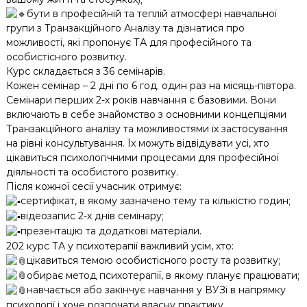
бути в професійній та теплій атмосфері навчальної
групи з Транзакційного Аналізу та дізнатися про
можливості, які пропонує ТА для професійного та
особистісного розвитку.
Курс складається з 36 семінарів.
Кожен семінар – 2 дні по 6 год. один раз на місяць-півтора.
Семінари перших 2-х років навчання є базовими. Вони
включають в себе знайомство з основними концепціями
Транзакційного аналізу та можливостями їх застосування
на рівні консультування. Їх можуть відвідувати усі, хто
цікавиться психологічними процесами для професійної
діяльності та особистого розвитку.
Після кожної сесії учасник отримує:
сертифікат, в якому зазначено тему та кількістю годин;
відеозапис 2-х днів семінару;
презентацію та додаткові матеріали.
202 курс ТА у психотерапії важливий усім, хто:
цікавиться темою особистісного росту та розвитку;
обирає метод психотерапії, в якому планує працювати;
навчається або закінчує навчання у ВУЗі в напрямку
психології і хоче розпочати власну практику.