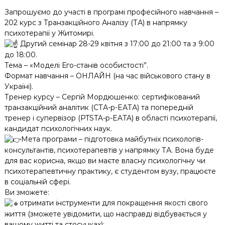
Запрошуємо до участі в програмі професійного навчання –
202 курс з Транзакційного Аналізу (ТА) в напрямку
психотерапії у Житомирі.
Другий семінар 28-29 квітня з 17:00 до 21:00 та з 9:00
до 18:00.
Тема – «Моделі Его-станів особистості”.
Формат навчання – ОНЛАЙН (на час військового стану в
Україні).
Тренер курсу – Сергій Мордюшенко: сертифікований
транзакційний аналітик (СТА-p-EАТА) та попередній
тренер і супервізор (PTSTA-p-EATA) в області психотерапії,
кандидат психологічних наук.
Мета програми – підготовка майбутніх психологів-
консультантів, психотерапевтів у напрямку ТА. Вона буде
для вас корисна, якщо ви маєте власну психологічну чи
психотерапевтичну практику, є студентом вузу, працюєте
в соціальній сфері.
Ви зможете:
отримати інструменти для покращення якості свого
життя (зможете увідомити, що насправді відбувається у
вашому житті та стосунках);