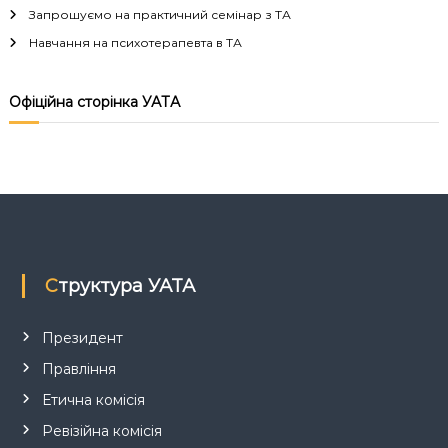
Запрошуємо на практичний семінар з ТА
ц
Навчання на психотерапевта в ТА
і
Офіційна сторінка УАТА
я
з
а
п
Структура УАТА
и
с
Президент
Правління
і
Етична комісія
в
Ревізійна комісія