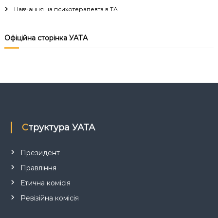
ц
Навчання на психотерапевта в ТА
і
Офіційна сторінка УАТА
я
з
а
п
Структура УАТА
и
с
Президент
Правління
і
Етична комісія
в
Ревізійна комісія