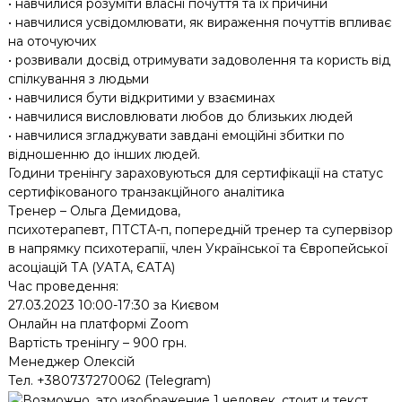
• навчилися розуміти власні почуття та їх причини
• навчилися усвідомлювати, як вираження почуттів впливає
на оточуючих
• розвивали досвід отримувати задоволення та користь від
спілкування з людьми
• навчилися бути відкритими у взаєминах
• навчилися висловлювати любов до близьких людей
• навчилися згладжувати завдані емоційні збитки по
відношенню до інших людей.
Години тренінгу зараховуються для сертифікації на статус
сертифікованого транзакційного аналітика
Тренер – Ольга Демидова,
психотерапевт, ПТСТА-п, попередній тренер та супервізор
в напрямку психотерапії, член Української та Європейської
асоціацій ТА (УАТА, ЄАТА)
Час проведення:
27.03.2023 10:00-17:30 за Києвом
Онлайн на платформі Zoom
Вартість тренінгу – 900 грн.
Менеджер Олексій
Тел. +380737270062 (Telegram)