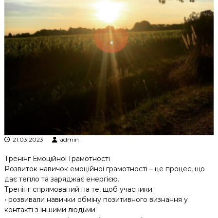
к
ц
і
й
н
о
г
о
а
н
а
л
і
з
у
21.03.2023
admin
Тренінг Емоційної Грамотності
Розвиток навичок емоційної грамотності – це процес, що
дає тепло та заряджає енергією.
Тренінг спрямований на те, щоб учасники:
• розвивали навички обміну позитивного визнання у
контакті з іншими людьми