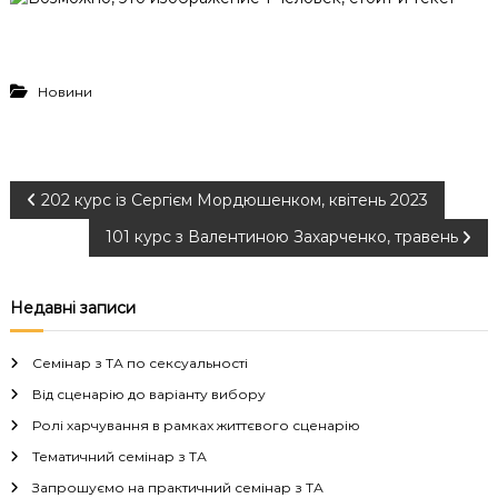
Новини
Н
202 курс із Сергієм Мордюшенком, квітень 2023
101 курс з Валентиною Захарченко, травень
а
в
Недавні записи
і
Семінар з ТА по сексуальності
г
Від сценарію до варіанту вибору
Ролі харчування в рамках життєвого сценарію
а
Тематичний семінар з ТА
Запрошуємо на практичний семінар з ТА