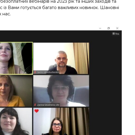
ї безоплатних вебінарів на 2023 рік та інших заходів та
нас із Вами готується багато важливих новинок. Шановні
 нас.