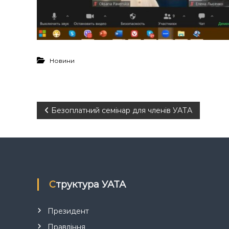
Новини
Н
Безоплатний семінар для членів УАТА
а
в
і
Структура УАТА
г
Президент
а
Правління