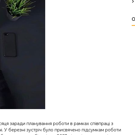
О
сяця заради планування роботи в рамках співпраці з
ні. У березні зустріч було присвячено підсумкам роботи