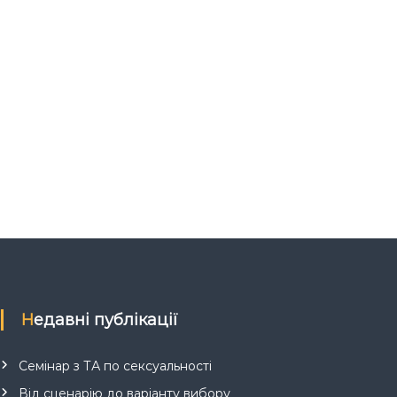
Недавні публікації
Семінар з ТА по сексуальності
Від сценарію до варіанту вибору