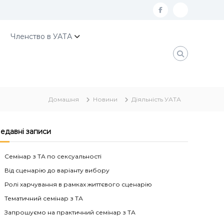
f
К
a
о
Членство в УАТА
c
н
e
т
b
а
o
к
Домашня
Новини
Діяльність УАТА
o
т
k
и
У
едавні записи
А
Семінар з ТА по сексуальності
Т
Від сценарію до варіанту вибору
А
Ролі харчування в рамках життєвого сценарію
Тематичний семінар з ТА
Запрошуємо на практичний семінар з ТА