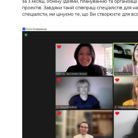
у
за 3 місяці, обміну ідеями, плануванню та організаці
проектів. Завдяки такій співпраці спеціалістів для 
спеціалісти, ми цінуємо те, що Ви створюєте для всіх