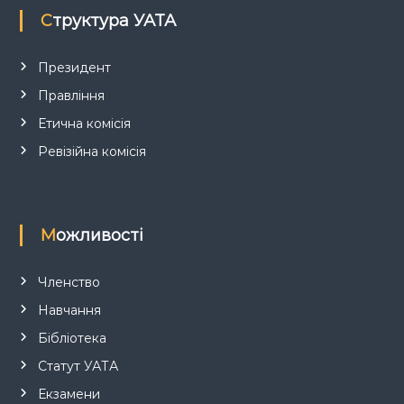
Структура УАТА
и
с
Президент
Правління
і
Етична комісія
в
Ревізійна комісія
Можливості
Членство
Навчання
Бібліотека
Статут УАТА
Екзамени