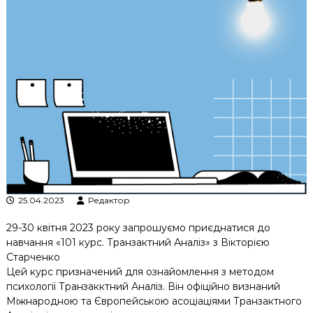
к
ц
і
й
н
о
г
о
а
н
а
л
і
з
у
25.04.2023
Редактор
29-30 квітня 2023 року запрошуємо приєднатися до
навчання «101 курс. Транзактний Аналіз» з Вікторією
Старченко
Цей курс призначений для ознайомлення з методом
психології Транзакктний Аналіз. Він офіційно визнаний
Міжнародною та Європейською асоціаціями Транзактного