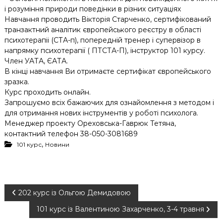
і розуміння природи поведінки в різних ситуаціях
Навчання проводить Вікторія Старченко, сертифікований
транзактний аналітик європейського реєстру в області
психотерапіі (СТА-п), попередній тренер і супервізор в
напрямку психотерапії ( ПТСТА-П), інструктор 101 курсу.
Член УАТА, ЄАТА.
В кінці навчання Ви отримаєте сертифікат європейського
зразка.
Курс проходить онлайн.
Запрошуємо всіх бажаючих для ознайомлення з методом і
для отримання нових інструментів у роботі психолога.
Менеджер проекту Ореховська-Гаврюк Тетяна,
контактний телефон 38-050-3081689
,
101 курс
Новини
Н
202 курс із Ольгою Демидовою
101 курс із Валентиною Захарченко, 3-4 травня
а