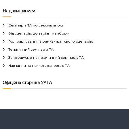
в
Недавні записи
і
Семінар з ТА по сексуальності
г
Від сценарію до варіанту вибору
Ролі харчування в рамках життєвого сценарію
а
Тематичний семінар з ТА
Запрошуємо на практичний семінар з ТА
ц
Навчання на психотерапевта в ТА
і
Офіційна сторінка УАТА
я
з
а
п