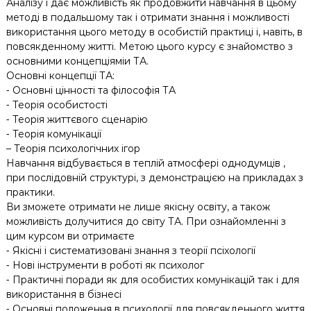
Аналізу і дає можливість як продовжити навчання в цьому
методі в подальшому так і отримати знання і можливості
використання цього методу в особистій практиці і, навіть, в
повсякденному житті. Метою цього курсу є знайомство з
основними концепціяміи ТА.
Основні концепції ТА:
⁃ Основні цінності та філософія ТА
⁃ Теорія особистості
⁃ Теорія життєвого сценарію
⁃ Теорія комунікації
– Теорія психологічних ігор
Навчання відбувається в теплій атмосфері однодумців ,
при послідовній структурі, з демонстрацією на прикладах з
практики.
Ви зможете отримати не лише якісну освіту, а також
можливість долучитися до світу ТА. При ознайомленні з
цим курсом ви отримаєте
⁃ Якісні і систематизовані знання з теорії псіхології
⁃ Нові інструменти в роботі як психолог
⁃ Практичні поради як для особистих комунікацій так і для
використання в бізнесі
⁃ Основні положення в психології для повсякденного життя