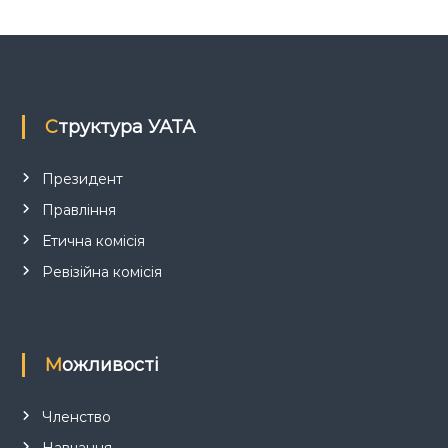
з
а
п
Структура УАТА
и
Президент
Правління
с
Етична комісія
і
Ревізійна комісія
в
Можливості
Членство
Навчання