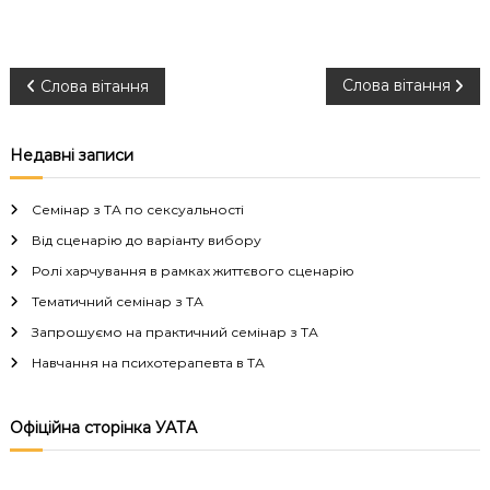
Н
Слова вітання
Слова вітання
а
Недавні записи
в
Семінар з ТА по сексуальності
і
Від сценарію до варіанту вибору
Ролі харчування в рамках життєвого сценарію
г
Тематичний семінар з ТА
а
Запрошуємо на практичний семінар з ТА
Навчання на психотерапевта в ТА
ц
і
Офіційна сторінка УАТА
я