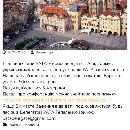
к
ц
і
й
н
о
г
о
а
н
19.05.2023
Редактор
а
л
Шановні члени УАТА. Чеська асоціація ТА підтримує
і
українських колег та запрошує членів УАТА взяти участь в
з
Національній конференції за зниженою платою. Вартість
у
участі – 500 чеських крон.
Подія відбудеться 3-4 червня
Деталі про конференцію можна знайти за посиланням:
https://ta-cata.cz/druha-konference-ceske-asociace…/
Якщо Ви маєте бажання відвідати подію, зв’яжіться, будь
ласка, з Делегатом УАТА Тепаленко Іриною
uatadelegate@gmail.com
,
Заходи
Новини