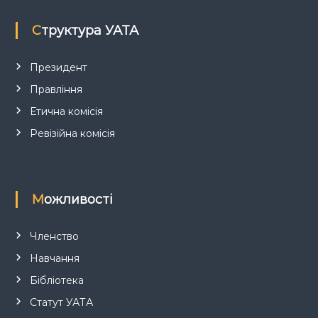
п
Структура УАТА
и
с
Президент
Правління
і
Етична комісія
в
Ревізійна комісія
Можливості
Членство
Навчання
Бібліотека
Статут УАТА