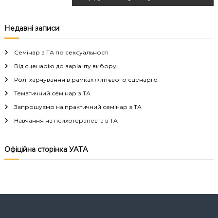
а
в
Недавні записи
і
Семінар з ТА по сексуальності
г
Від сценарію до варіанту вибору
Ролі харчування в рамках життєвого сценарію
а
Тематичний семінар з ТА
Запрошуємо на практичний семінар з ТА
ц
Навчання на психотерапевта в ТА
і
Офіційна сторінка УАТА
я
з
а