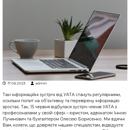
к
ц
і
й
н
о
г
о
а
н
а
л
і
з
у
17.06.2023
admin
Такі інформаційні зустрічі від УАТА стануть регулярними,
оскільки попит на обʼєктивну та перевірену інформацію
зростає. Так, 15 червня відбулася зустріч членів УАТА з
професіоналами у своїй сфері – юристом, адвокатом Інною
Лучинович та бухгалтером Олесею Борисенко. Ми вдячні
Вам, колеги, що довіряєте нашим спеціалістам, відвідуєте