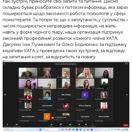
такі зустрічі, приносите свої запити та питання. Дійсно
складно буває розібратися з потоком інформації, яка зараз
поширюється щодо законності роботи психологів у сфері
психотерапія. Та попри те, що є заплутаність у суспільстві, і
часом поширюється неправдива інформація, на жаль,
навіть у формі чорного піару, наша організація підтримує
законний професійний розвиток кожного члена УАТА.
Дякуємо Інні Лучинович та Олесі Борисенко за підтримку
ініціативи УАТА у проведенні таких зустрічей, за відповіді
на запитання колег, за відкритість та повагу.