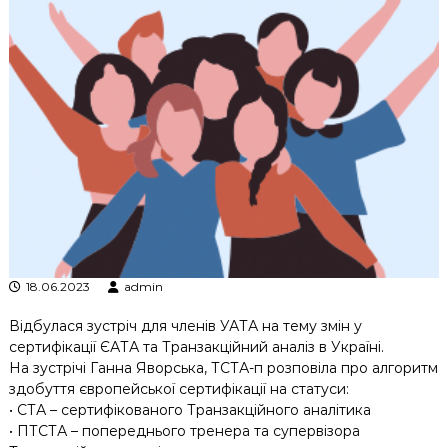
к
ц
і
й
н
о
г
о
а
н
а
л
і
з
у
18.06.2023
admin
Відбулася зустріч для членів УАТА на тему змін у
сертифікації ЄАТА та Транзакційний аналіз в Україні.
На зустрічі Ганна Яворська, ТСТА-п розповіла про алгоритм
здобуття європейської сертифікації на статуси:
• СТА – сертифікованого Транзакційного аналітика
• ПТСТА – попереднього тренера та супервізора