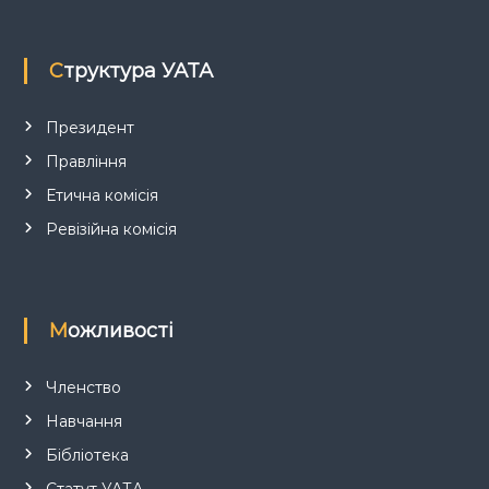
п
и
Структура УАТА
с
Президент
і
Правління
в
Етична комісія
Ревізійна комісія
Можливості
Членство
Навчання
Бібліотека
Статут УАТА