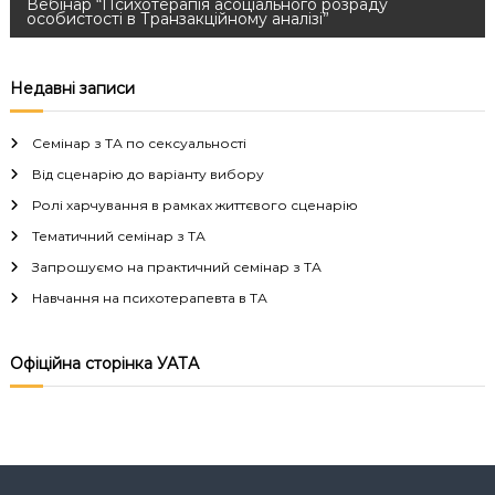
а
Вебінар “Психотерапія асоціального розраду
особистості в Транзакційному аналізі”
в
Недавні записи
і
Семінар з ТА по сексуальності
г
Від сценарію до варіанту вибору
а
Ролі харчування в рамках життєвого сценарію
Тематичний семінар з ТА
ц
Запрошуємо на практичний семінар з ТА
і
Навчання на психотерапевта в ТА
я
Офіційна сторінка УАТА
з
а