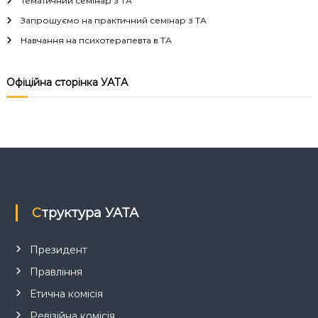
Тематичний семінар з ТА
ц
Запрошуємо на практичний семінар з ТА
Навчання на психотерапевта в ТА
і
я
Офіційна сторінка УАТА
з
а
п
и
Структура УАТА
с
Президент
і
Правління
Етична комісія
в
Ревізійна комісія