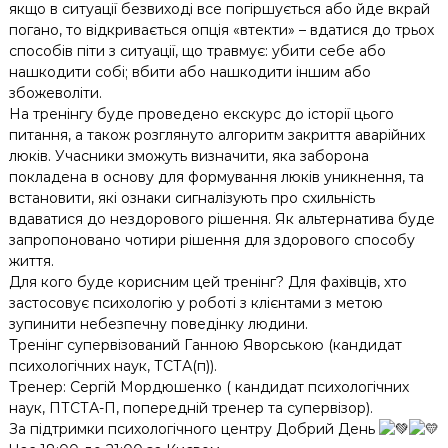
якщо в ситуації безвиході все погіршується або йде вкрай
погано, то відкривається опція «втекти» – вдатися до трьох
способів піти з ситуації, що травмує: убити себе або
нашкодити собі; вбити або нашкодити іншим або
збожеволіти.
На тренінгу буде проведено екскурс до історії цього
питання, а також розглянуто алгоритм закриття аварійних
люків. Учасники зможуть визначити, яка заборона
покладена в основу для формування люків уникнення, та
встановити, які ознаки сигналізують про схильність
вдаватися до нездорового рішення. Як альтернатива буде
запропоновано чотири рішення для здорового способу
життя.
Для кого буде корисним цей тренінг? Для фахівців, хто
застосовує психологію у роботі з клієнтами з метою
зупинити небезпечну поведінку людини.
Тренінг супервізований Ганною Яворською (кандидат
психологічних наук, ТСТА(п)).
Тренер: Сергій Мордюшенко ( кандидат психологічних
наук, ПТСТА-П, попередній тренер та супервізор).
За підтримки психологічного центру Добрий День