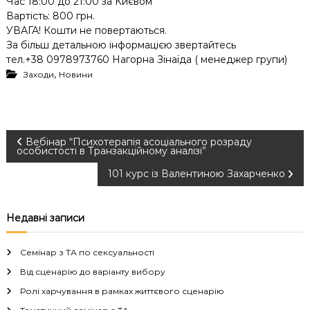
Час 18:00 до 21:00 за Києвом
Вартість: 800 грн.
УВАГА! Кошти не повертаються.
За більш детальною інформацією звертайтесь
тел.+38 0978973760 Нагорна Зінаїда ( менеджер групи)
,
Заходи
Новини
Н
Вебінар “Психотерапія асоціального розраду
особистості в Транзакційному аналізі”
а
101 курс із Валентиною Захарченко
в
Недавні записи
і
Семінар з ТА по сексуальності
г
Від сценарію до варіанту вибору
Ролі харчування в рамках життєвого сценарію
а