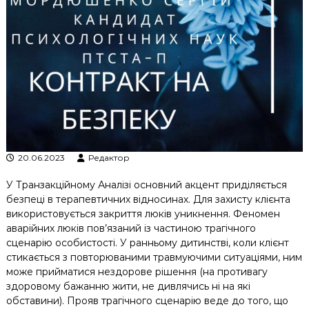
к
ц
і
й
н
о
г
о
а
н
а
л
20.06.2023
Редактор
і
з
У Транзакційному Аналізі основний акцент приділяється
у
безпеці в терапевтичних відносинах. Для захисту клієнта
використовується закриття люків уникнення. Феномен
аварійних люків пов’язаний із частиною трагічного
сценарію особистості. У ранньому дитинстві, коли клієнт
стикається з повторюваними травмуючими ситуаціями, ним
може прийматися нездорове рішення (на противагу
здоровому бажанню жити, не дивлячись ні на які
обставини). Прояв трагічного сценарію веде до того, що