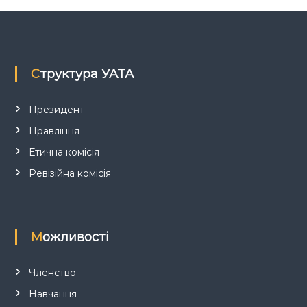
з
а
п
Структура УАТА
и
Президент
Правління
с
Етична комісія
і
Ревізійна комісія
в
Можливості
Членство
Навчання