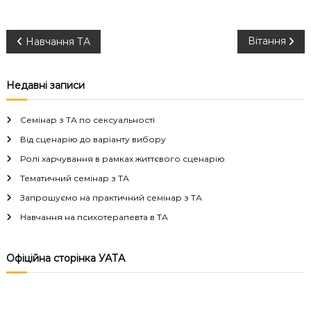
Н
Вітання
Навчання ТА
а
Недавні записи
в
Семінар з ТА по сексуальності
і
Від сценарію до варіанту вибору
Ролі харчування в рамках життєвого сценарію
г
Тематичний семінар з ТА
а
Запрошуємо на практичний семінар з ТА
Навчання на психотерапевта в ТА
ц
і
Офіційна сторінка УАТА
я