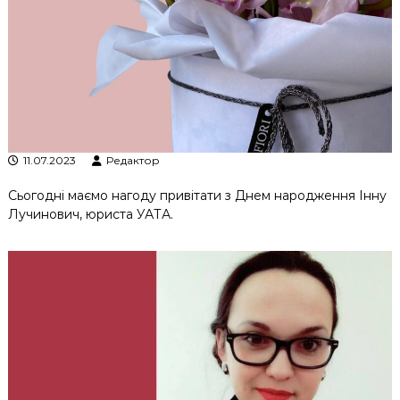
к
ц
і
й
н
о
г
о
а
н
11.07.2023
Редактор
а
л
Сьогодні маємо нагоду привітати з Днем народження Інну
і
Лучинович, юриста УАТА.
з
у