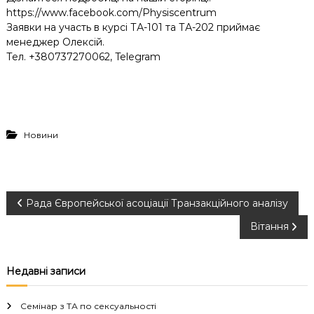
https://www.facebook.com/Physiscentrum
Заявки на участь в курсі ТА-101 та ТА-202 приймає
менеджер Олексій.
Тел. +380737270062, Telegram
Новини
Н
Рада Європейської асоціації Транзакційного аналізу
Вітання
а
в
Недавні записи
і
Семінар з ТА по сексуальності