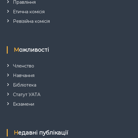
Правління
і
Етична комісія
в
Ревізійна комісія
Можливості
Членство
Навчання
Бібліотека
Статут УАТА
Екзамени
Недавні публікації