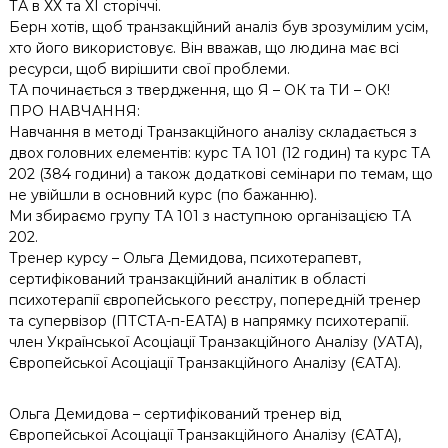
ТА в ХХ та ХІ сторіччі.
Берн хотів, щоб транзакційний аналіз був зрозумілим усім,
хто його використовує. Він вважав, що людина має всі
ресурси, щоб вирішити свої проблеми.
ТА починається з твердження, що Я – ОК та ТИ – ОК!
ПРО НАВЧАННЯ:
Навчання в методі Транзакційного аналізу складається з
двох головних елементів: курс ТА 101 (12 годин) та курс ТА
202 (384 години) а також додаткові семінари по темам, що
не увійшли в основний курс (по бажанню).
Ми збираємо групу ТА 101 з наступною організацією ТА
202.
Тренер курсу – Ольга Демидова, психотерапевт,
сертифікований транзакційний аналітик в області
психотерапії європейського реєстру, попередній тренер
та супервізор (ПТСТА-п-EATA) в напрямку психотерапії.
член Української Асоціації Транзакційного Аналізу (УАТА),
Європейської Асоціації Транзакційного Аналізу (ЄАТА).
Ольга Демидова – сертифікований тренер від
Європейської Асоціації Транзакційного Аналізу (ЄАТА),