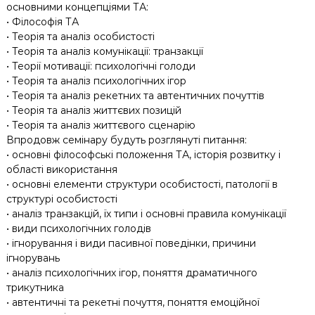
основними концепціями ТА:
• Філософія ТА
• Теорія та аналіз особистості
• Теорія та аналіз комунікації: транзакції
• Теорії мотивації: психологічні голоди
• Теорія та аналіз психологічних ігор
• Теорія та аналіз рекетних та автентичних почуттів
• Теорія та аналіз життєвих позицій
• Теорія та аналіз життєвого сценарію
Впродовж семінару будуть розглянуті питання:
• основні філософські положення ТА, історія розвитку і
області використання
• основні елементи структури особистості, патології в
структурі особистості
• аналіз транзакцій, їх типи і основні правила комунікації
• види психологічних голодів
• ігнорування і види пасивної поведінки, причини
ігнорувань
• аналіз психологічних ігор, поняття драматичного
трикутника
• автентичні та рекетні почуття, поняття емоційної