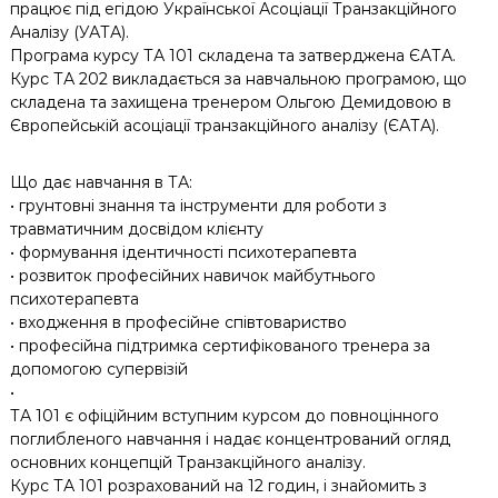
працює під егідою Української Асоціації Транзакційного
Аналізу (УАТА).
Програма курсу ТА 101 складена та затверджена ЄАТА.
Курс ТА 202 викладається за навчальною програмою, що
складена та захищена тренером Ольгою Демидовою в
Європейській асоціації транзакційного аналізу (ЄАТА).
Що дає навчання в ТА:
• грунтовні знання та інструменти для роботи з
травматичним досвідом клієнту
• формування ідентичності психотерапевта
• розвиток професійних навичок майбутнього
психотерапевта
• входження в професійне співтовариство
• професійна підтримка сертифікованого тренера за
допомогою супервізій
•
ТА 101 є офіційним вступним курсом до повноцінного
поглибленого навчання і надає концентрований огляд
основних концепцій Транзакційного аналізу.
Курс ТА 101 розрахований на 12 годин, і знайомить з