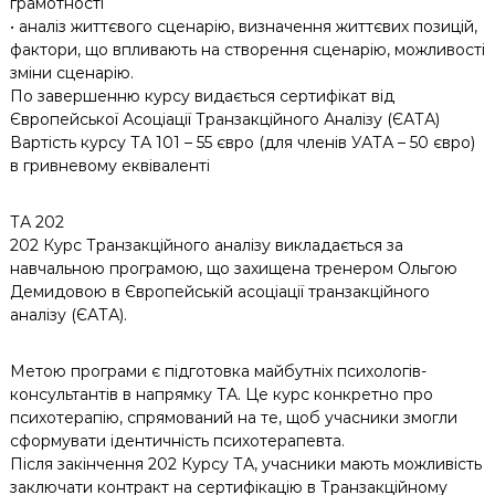
грамотності
• аналіз життєвого сценарію, визначення життєвих позицій,
фактори, що впливають на створення сценарію, можливості
зміни сценарію.
По завершенню курсу видається сертифікат від
Європейської Асоціації Транзакційного Аналізу (ЄАТА)
Вартість курсу ТА 101 – 55 євро (для членів УАТА – 50 євро)
в гривневому еквіваленті
ТА 202
202 Курс Транзакційного аналізу викладається за
навчальною програмою, що захищена тренером Ольгою
Демидовою в Європейській асоціації транзакційного
аналізу (ЄАТА).
Метою програми є підготовка майбутніх психологів-
консультантів в напрямку ТА. Це курс конкретно про
психотерапію, спрямований на те, щоб учасники змогли
сформувати ідентичність психотерапевта.
Після закінчення 202 Курсу ТА, учасники мають можливість
заключати контракт на сертифікацію в Транзакційному