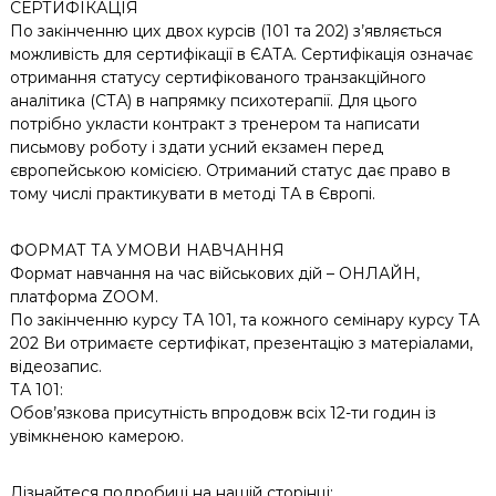
СЕРТИФІКАЦІЯ
По закінченню цих двох курсів (101 та 202) з’являється
можливість для сертифікації в ЄАТА. Сертифікація означає
отримання статусу сертифікованого транзакційного
аналітика (СТА) в напрямку психотерапії. Для цього
потрібно укласти контракт з тренером та написати
письмову роботу і здати усний екзамен перед
європейською комісією. Отриманий статус дає право в
тому числі практикувати в методі ТА в Європі.
ФОРМАТ ТА УМОВИ НАВЧАННЯ
Формат навчання на час військових дій – ОНЛАЙН,
платформа ZOOM.
По закінченню курсу ТА 101, та кожного семінару курсу ТА
202 Ви отримаєте сертифікат, презентацію з матеріалами,
відеозапис.
ТА 101:
Обов’язкова присутність впродовж всіх 12-ти годин із
увімкненою камерою.
Дізнайтеся подробиці на нашій сторінці: