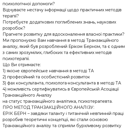
психологічної допомоги?
Відчуваєте нестачу інформації щодо практичних методів
терапії?
Потребуєте додаткових поглиблених знань, наукових
розробок?
Прагнете розвитку для вдосконалення власної практики?
Ми пропонуємо Вам навчання в методі Транзакційного
аналізу, який був розроблений Еріком Берном, та є одним
з самих зрозумілих, глибоких та ефективних методів
психотерапії.
Що Ви отримаєте:
1) якісне європейське навчання в методі ТА
2) професійний та особистісний розвиток
3) фах консультанта, психолога-консультанта в методі ТА
4) можливість сертифікуватись в Європейській Асоціації
Транзакційного Аналізу
на статус транзакційного аналітика, психотерапевта.
ПРО МЕТОД ТРАНЗАКЦІЙНОГО АНАЛІЗУ:
ЕРІК БЕРН – завдяки таланту і титанічній невпинній праці
розробив теоретичні концепції, які стали основою
Транзакційного аналізу та сприяли бурхливому розвитку