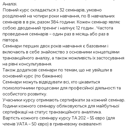
Аналізі.
Повний курс складається з 32 семінарів, умовно
розділений на чотири роки навчання, по 8 навчальних
семінарів в в рік, разом 384 години. Кожен семінар являє
собою дводенний тренінг і налічує 12 годин . Частота
проведення семінарів – один раз в місяць або раз в
півтора.
Семінари перших двох років навчання є базовими і
включають в себе знайомство з основними концепціями
транзакційного аналізу, а також можливість їх застосування
на рівні консультування.
Також додаткові семінари по темам, що не увійшли в
основний курс (по бажанню)
Семінари можуть відвідувати всі, хто цікавиться
психологічними процесами для професійної діяльності та
особистого розвитку.
Учасники курсу отримають сертифікати за кожний семінар.
Години кожного семінару обліковуються для майбутньої
сертифікації на статус транзакційного аналітика.
Вартість кожного семінару курсу ТА 202 – 55 євро (для
членів УАТА – 50 євро) в гривневому еквіваленті