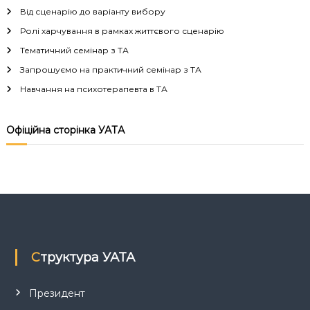
г
Від сценарію до варіанту вибору
Ролі харчування в рамках життєвого сценарію
а
Тематичний семінар з ТА
Запрошуємо на практичний семінар з ТА
ц
Навчання на психотерапевта в ТА
і
Офіційна сторінка УАТА
я
з
а
п
Структура УАТА
и
с
Президент