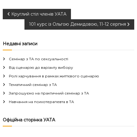
Н
Круглий стіл членів УАТА
101 курс із Ольгою Демидовою, 11-12 серпня
а
в
Недавні записи
і
Семінар з ТА по сексуальності
г
Від сценарію до варіанту вибору
Ролі харчування в рамках життєвого сценарію
а
Тематичний семінар з ТА
Запрошуємо на практичний семінар з ТА
ц
Навчання на психотерапевта в ТА
і
Офіційна сторінка УАТА
я