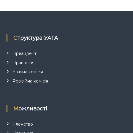
з
а
п
Структура УАТА
и
с
Президент
Правління
і
Етична комісія
в
Ревізійна комісія
Можливості
Членство