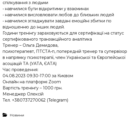
спілкування з людьми
• навчилися бути відкритими у взаєминах
• навчилися висловлювати любов до близьких людей
• навчилися згладжувати завдані емоційні збитки по
відношенню до інших людей.
Години тренінгу зараховуються для сертифікації на статус
сертифікованого транзакційного аналітика
Тренер – Ольга Демидова,
психотерапевт, ПТСТА-п, попередній тренер та супервізор
в напрямку психотерапії, член Української та Європейської
асоціацій ТА (УАТА, ЄАТА)
Час проведення:
04.08.2023 09:30-17:00 за Києвом
Онлайн на платформі Zoom
Вартість тренінгу – 1000 грн.
Менеджер Олексій
Тел. +380737270062 (Telegram)
Новини