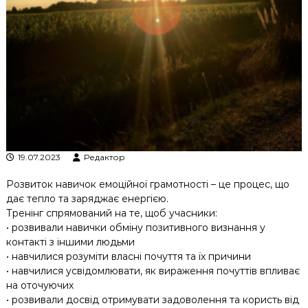
к
ц
і
й
н
о
г
о
а
н
а
л
19.07.2023
Редактор
і
з
Розвиток навичок емоційної грамотності – це процес, що
у
дає тепло та заряджає енергією.
Тренінг спрямований на те, щоб учасники:
• розвивали навички обміну позитивного визнання у
контакті з іншими людьми
• навчилися розуміти власні почуття та їх причини
• навчилися усвідомлювати, як вираження почуттів впливає
на оточуючих
• розвивали досвід отримувати задоволення та користь від