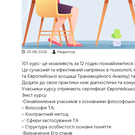
у
23.08.2023
Редактор
101 курс- це можливість за 12 годин познайомитися 
Це сучасний та ефективний напрямок в психології, 
та Європейської асоціації Транзакційного Аналізу) 
Додати до своєї практики нові діагностичні та кому
Учасники курсу отримають сертифікат Європейськог
Зміст курсу:
-Ознайомлення учасників з основними філософськи
– Філософія ТА;
– Контрактний метод;
✅ Сфери застосування ТА
– Структура особистості основні поняття:
-Визначення Его-станів