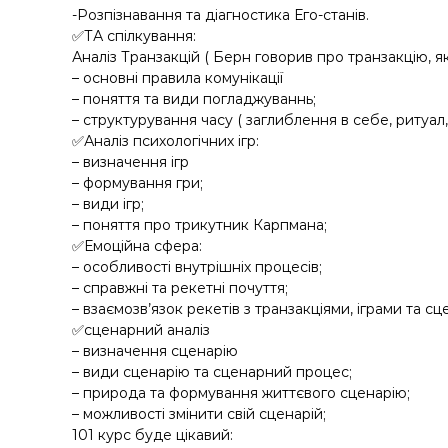
-Розпізнавання та діагностика Его-станів.
✅ТА спілкування:
Аналіз Транзакцій ( Берн говорив про транзакцію, 
– основні правила комунікації
– поняття та види погладжуваннь;
– структурування часу ( заглиблення в себе, ритуал,
✅Аналіз психологічних ігр:
– визначення ігр
– формування гри;
– види ігр;
– поняття про трикутник Карпмана;
✅Емоційна сфера:
– особливості внутрішніх процесів;
– справжні та рекетні почуття;
– взаємозв’язок рекетів з транзакціями, іграми та сц
✅сценарний аналіз
– визначення сценарію
– види сценарію та сценарний процес;
– природа та формування життєвого сценарію;
– можливості змінити свій сценарій;
101 курс буде цікавий: