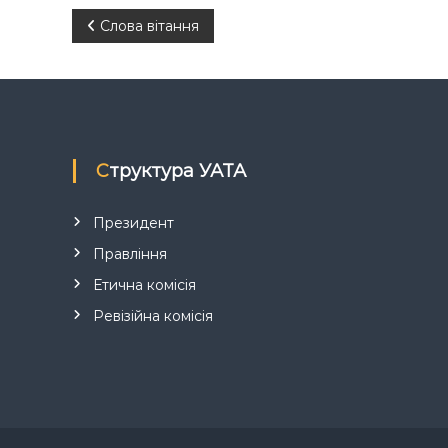
Н
Слова вітання
а
в
і
Структура УАТА
г
Президент
а
Правління
Етична комісія
ц
Ревізійна комісія
і
я
з