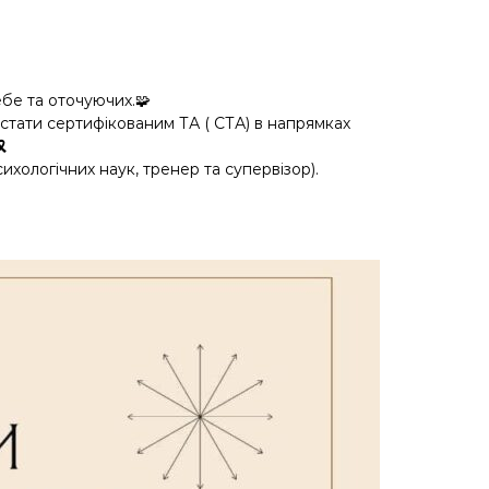
ебе та оточуючих.🧩
 стати сертифікованим ТА ( СТА) в напрямках
️
хологічних наук, тренер та супервізор).