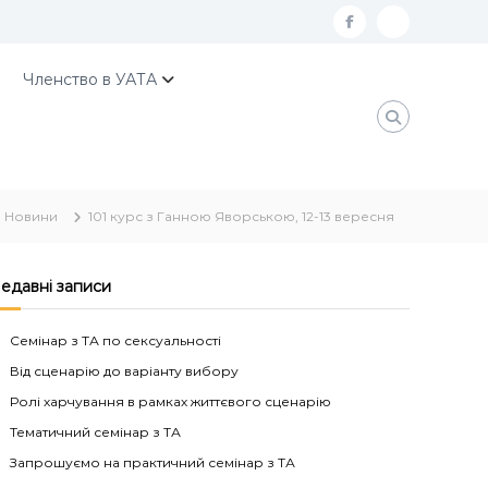
f
К
a
о
Членство в УАТА
c
н
e
т
b
а
o
к
Новини
101 курс з Ганною Яворською, 12-13 вересня
o
т
k
и
У
едавні записи
А
Семінар з ТА по сексуальності
Т
Від сценарію до варіанту вибору
А
Ролі харчування в рамках життєвого сценарію
Тематичний семінар з ТА
Запрошуємо на практичний семінар з ТА