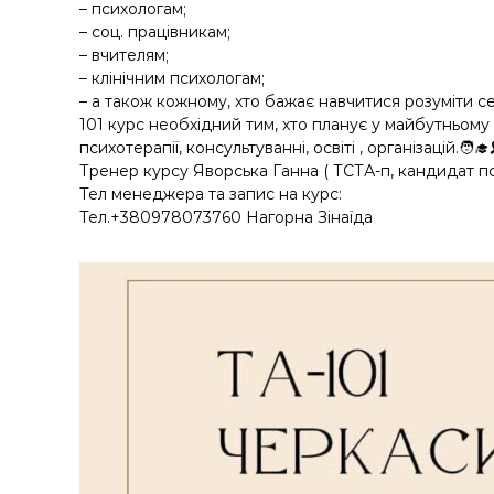
– психологам;
– соц. працівникам;
– вчителям;
– клінічним психологам;
– а також кожному, хто бажає навчитися розуміти с
101 курс необхідний тим, хто планує у майбутньому
психотерапії, консультуванні, освіті , організацій.🧑‍🎓
Тренер курсу Яворська Ганна ( ТСТА-п, кандидат пси
Тел менеджера та запис на курс:
Тел.+380978073760 Нагорна Зінаїда