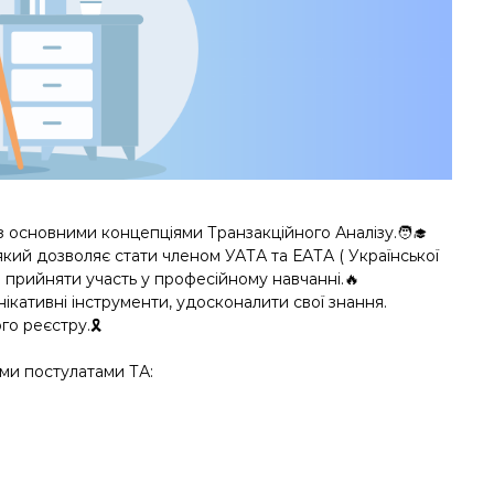
з основними концепціями Транзакційного Аналізу.🧑‍🎓
який дозволяє стати членом УАТА та ЕАТА ( Української
та прийняти участь у професійному навчанні.🔥
нікативні інструменти, удосконалити свої знання.
о реєстру.🎗️
ми постулатами ТА: