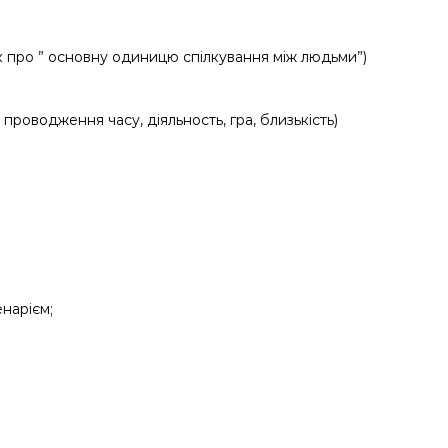
як про ” основну одиницю спілкування між людьми”)
 проводження часу, діяльность, гра, близькість)
енарієм;