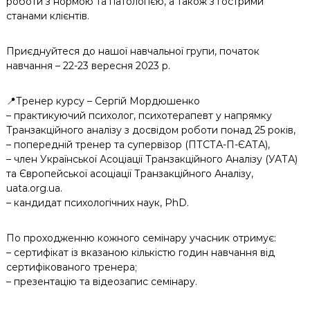
роботи з нормою та патологією, а також з гострими
станами клієнтів.
Приєднуйтеся до нашої навчальної групи, початок
навчання – 22-23 вересня 2023 р.
📍Тренер курсу – Сергій Мордюшенко
– практикуючий психолог, психотерапевт у напрямку
Транзакційного аналізу з досвідом роботи понад 25 років,
– попередній тренер та супервізор (ПТСТА-П-ЄАТА),
– член Української Асоціації Транзакційного Аналізу (УАТА)
та Європейської асоціації Транзакційного Аналізу,
uata.org.ua.
– кандидат психологічних наук, PhD.
По проходженню кожного семінару учасник отримує:
– сертифікат із вказаною кількістю годин навчання від
сертифікованого тренера;
– презентацію та відеозапис семінару.