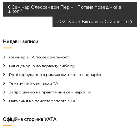
Н
Семінар Олессандри Періні “Погана поведінка в
школі”
а
202 курс з Вікторією Старченко
в
Недавні записи
і
Семінар з ТА по сексуальності
г
Від сценарію до варіанту вибору
Ролі харчування в рамках життєвого сценарію
а
Тематичний семінар з ТА
ц
Запрошуємо на практичний семінар з ТА
Навчання на психотерапевта в ТА
і
я
Офіційна сторінка УАТА
з