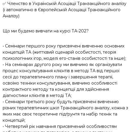
✅ Членство в Українській Асоціації Транзакційного аналізу
(і автоматично в Європейській Асоціації Транзакційного
Аналізу)
Що ми будемо вивчати на курсі ТА-202?
• Семінари першого року присвячені вивченню основних
концепцій ТА (життєвий сценарій особистості, теорія
психологічних ігор, моделі его-станів особистості та інше);
• На семінарах другого року ми вивчимо як організувати
процес консультування клієнтів в методі ТА від першої
сесії до терапевтичного плану і завершення терапії,
освоїмо техніки консультування, вивчимо особливості
контрактного методу та концепції для здійснення
діагностики клієнтів в методі ТА;
• Семінари третього року будуть присвячені вивченню
різних терапевтичних шкіл Транзакційного аналізу, кожна з
яких має своє теоретичне підґрунтя та набір технік та
концепцій;
• Четвертий рік навчання присвячений особливостям