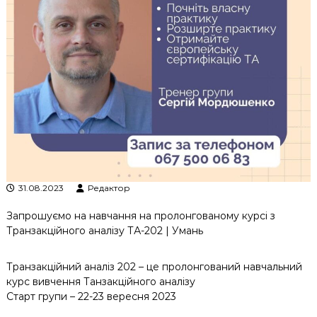
к
ц
і
й
н
о
г
о
а
н
а
л
і
з
31.08.2023
Редактор
у
Запрошуємо на навчання на пролонгованому курсі з
Транзакційного аналізу ТА-202 | Умань
Транзакційний аналіз 202 – це пролонгований навчальний
курс вивчення Танзакційного аналізу
Старт групи – 22-23 вересня 2023