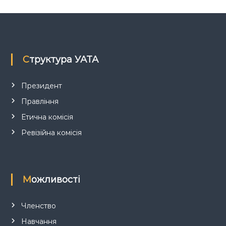
а
п
и
Структура УАТА
с
Президент
і
Правління
Етична комісія
в
Ревізійна комісія
Можливості
Членство
Навчання