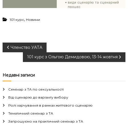
,
101 курс
Новини
Н
Членство УАТА
101 курс з Ольгою Демидовою, 13-14 жовтня
а
в
Недавні записи
і
Семінар з ТА по сексуальності
г
Від сценарію до варіанту вибору
Ролі харчування в рамках життєвого сценарію
а
Тематичний семінар з ТА
Запрошуємо на практичний семінар з ТА
ц