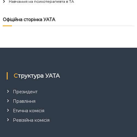
Навчання на психотерапевта в ТА
і
Офіційна сторінка УАТА
я
з
а
п
Структура УАТА
и
с
Президент
Правління
і
Етична комісія
в
Ревізійна комісія