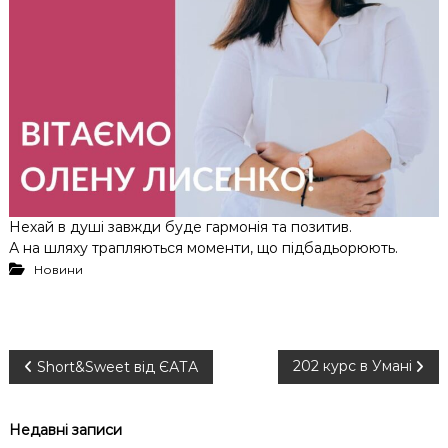
Нехай в душі завжди буде гармонія та позитив.
А на шляху трапляються моменти, що підбадьорюють.
Новини
Н
202 курс в Умані
Short&Sweet від ЄАТА
а
Недавні записи