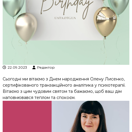
к
ц
і
й
н
о
г
о
а
н
а
л
22.09.2023
Редактор
і
з
Сьогодні ми вітаємо з Днем народження Олену Лисенко,
у
сертифікованого транзакційного аналітика у психотерапії.
Вітаємо з цим чудовим святом та бажаємо, щоб ваш дім
наповнювався теплом та спокоєм.