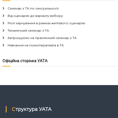
в
Семінар з ТА по сексуальності
і
Від сценарію до варіанту вибору
Ролі харчування в рамках життєвого сценарію
г
Тематичний семінар з ТА
а
Запрошуємо на практичний семінар з ТА
Навчання на психотерапевта в ТА
ц
і
Офіційна сторінка УАТА
я
з
а
п
Структура УАТА