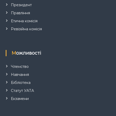
и
Президент
Правління
с
Етична комісія
і
Ревізійна комісія
в
Можливості
Членство
Навчання
Бібліотека
Статут УАТА
Екзамени