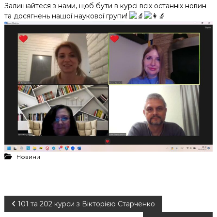
Залишайтеся з нами, щоб бути в курсі всіх останніх новин
та досягнень нашої наукової групи!
Новини
Н
101 та 202 курси з Вікторією Старченко