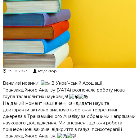
к
ц
і
й
н
о
г
о
а
н
а
л
29.10.2023
Редактор
і
з
Важливі новини!
В Українській Асоціації
у
Транзакційного Аналізу (УАТА) розпочала роботу нова
група талановитих науковців!
На даний момент наші вчені кандидати наук та
докторанти активно аналізують останні теоретичні
джерела з Транзакційного Аналізу за обраними напрямами
наукового дослідження. Ми впевнені, що їхня робота
принесе нові важливі відкриття в галузі психотерапії і
Транзакційного Аналізу.