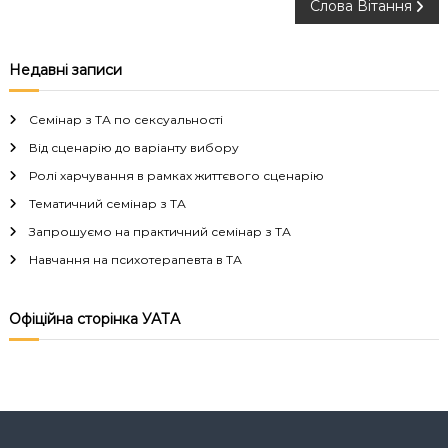
Слова Вітання
а
в
Недавні записи
і
Семінар з ТА по сексуальності
г
Від сценарію до варіанту вибору
Ролі харчування в рамках життєвого сценарію
а
Тематичний семінар з ТА
Запрошуємо на практичний семінар з ТА
ц
Навчання на психотерапевта в ТА
і
Офіційна сторінка УАТА
я
з
а