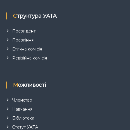
п
Структура УАТА
и
с
Президент
Правління
і
Етична комісія
в
Ревізійна комісія
Можливості
Членство
Навчання
Бібліотека
Статут УАТА