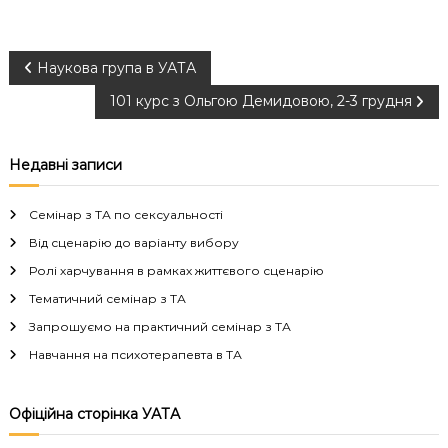
Н
Наукова група в УАТА
101 курс з Ольгою Демидовою, 2-3 грудня
а
в
Недавні записи
і
Семінар з ТА по сексуальності
г
Від сценарію до варіанту вибору
Ролі харчування в рамках життєвого сценарію
а
Тематичний семінар з ТА
Запрошуємо на практичний семінар з ТА
ц
Навчання на психотерапевта в ТА
і
Офіційна сторінка УАТА
я