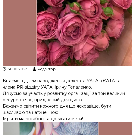
к
ц
і
й
н
о
г
о
а
н
а
л
30.10.2023
Редактор
і
з
Вітаємо з Днем народження делегата УАТА в ЄАТА та
у
члена PR-відділу УАТА, Ірину Тепаленко.
Дякуємо за участь у розвитку організації, за той великий
ресурс та час, приділений для цього.
Бажаємо світити кожного дня ще яскравіше, бути
щасливою та натхненною!
Мріяти масштабно та досягати мети!