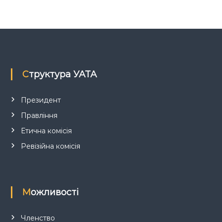
з
а
п
Структура УАТА
и
с
Президент
Правління
і
Етична комісія
в
Ревізійна комісія
Можливості
Членство