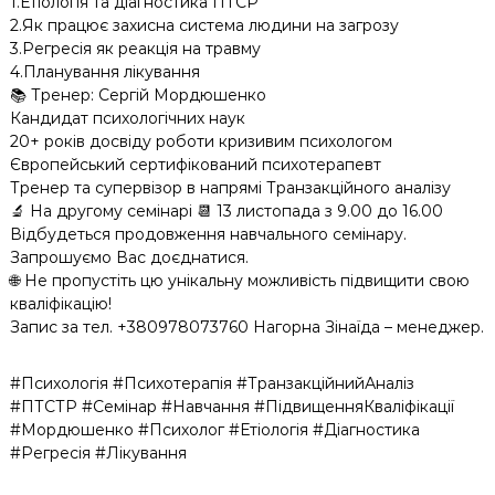
1.Етіологія та діагностика ПТСР
2.Як працює захисна система людини на загрозу
3.Регресія як реакція на травму
4.Планування лікування
📚 Тренер: Сергій Мордюшенко
Кандидат психологічних наук
20+ років досвіду роботи кризивим психологом
Європейський сертифікований психотерапевт
Тренер та супервізор в напрямі Транзакційного аналізу
🔬 На другому семінарі 📆 13 листопада з 9.00 до 16.00
Відбудеться продовження навчального семінару.
Запрошуємо Вас доєднатися.
🌐 Не пропустіть цю унікальну можливість підвищити свою
кваліфікацію!
Запис за тел. +380978073760 Нагорна Зінаїда – менеджер.
#Психологія #Психотерапія #ТранзакційнийАналіз
#ПТСТР #Семінар #Навчання #ПідвищенняКваліфікації
#Мордюшенко #Психолог #Етіологія #Діагностика
#Регресія #Лікування