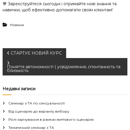
💬 Зареєструйтеся сьогодні і отримайте нові знання та
навички, щоб ефективно допомагати своїм клієнтам!
Новини
Н
СТАРТУЄ НОВИЙ КУРС
а
Поняття автономності ( усвідомлення, спонтанність та
близькість
в
Недавні записи
і
Семінар з ТА по сексуальності
г
Від сценарію до варіанту вибору
а
Ролі харчування в рамках життєвого сценарію
Тематичний семінар з ТА