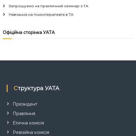
ц
Запрошуємо на практичний семінар з ТА
і
Навчання на психотерапевта в ТА
я
Офіційна сторінка УАТА
з
а
п
и
Структура УАТА
с
Президент
і
Правління
в
Етична комісія
Ревізійна комісія