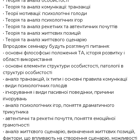
• Теорія та аналіз особистості
• Теорія та аналіз комунікації: транзакції
• Теорії мотивації: психологічні голоди
• Теорія та аналіз психологічних ігор
• Теорія та аналіз рекетних та автентичних почуттів
• Теорія та аналіз життєвих позицій
• Теорія та аналіз життєвого сценарію
Впродовж семінару будуть розглянуті питання:
• основні філософські положення ТА, історія розвитку і
області використання
• основні елементи структури особистості, патології в
структурі особистості
• аналіз транзакцій, їх типи і основні правила комунікації
• види психологічних голодів
• ігнорування і види пасивної поведінки, причини
ігнорувань
• аналіз психологічних ігор, поняття драматичного
трикутника
• автентичні та рекетні почуття, поняття емоційної
грамотності
• аналіз життєвого сценарію, визначення життєвих позицій,
фактори, що впливають на створення сценарію, можливості