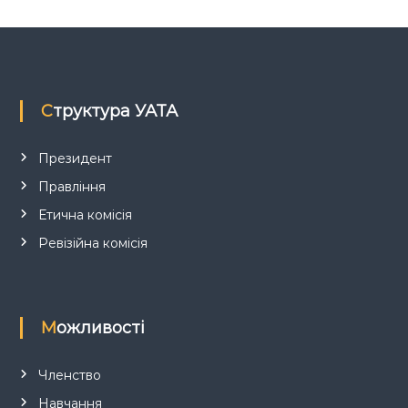
з
а
п
Структура УАТА
и
с
Президент
Правління
і
Етична комісія
в
Ревізійна комісія
Можливості
Членство
Навчання