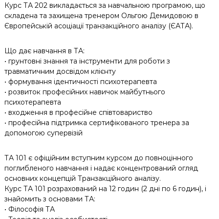
Курс ТА 202 викладається за навчальною програмою, що
складена та захищена тренером Ольгою Демидовою в
Європейській асоціації транзакційного аналізу (ЄАТА).
Що дає навчання в ТА:
• грунтовні знання та інструменти для роботи з
травматичним досвідом клієнту
• формування ідентичності психотерапевта
• розвиток професійних навичок майбутнього
психотерапевта
• входження в професійне співтовариство
• професійна підтримка сертифікованого тренера за
допомогою супервізій
ТА 101 є офіційним вступним курсом до повноцінного
поглибленого навчання і надає концентрований огляд
основних концепцій Транзакційного аналізу.
Курс ТА 101 розрахований на 12 годин (2 дні по 6 годин), і
знайомить з основами ТА:
• Філософія ТА