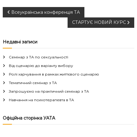
Н
Всеукраїнська конференція ТА
СТАРТУЄ НОВИЙ КУРС
а
в
Недавні записи
і
Семінар з ТА по сексуальності
г
Від сценарію до варіанту вибору
Ролі харчування в рамках життєвого сценарію
а
Тематичний семінар з ТА
Запрошуємо на практичний семінар з ТА
ц
Навчання на психотерапевта в ТА
і
Офіційна сторінка УАТА
я