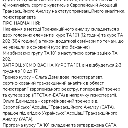
4) можливість сертифікуватись в Європейській Асоціації
Транзакційного Аналізу на статус транзакційного аналітика,
психотерапевта.
ПРО НАВЧАННЯ:
Навчання в методі Транзакційного аналізу складається з
двох головних елементів: курс ТА 101 (12 годин) та курс ТА
202 (384 години) а також додаткові семінари по темам, що
не увійшли в основний курс (по бажанню).
Ми збираємо групу ТА 101 з наступною організацією ТА
202.
ЗАПРОШУЄМО ВАС НА КУРС ТА 101, він відбудеться 2-3
грудня з 10 до 17
Тренер курсу – Ольга Демидова, психотерапевт,
сертифікований транзакційний аналітик в області
психотерапії європейського реєстру, попередній тренер
та супервізор (ПТСТА-п-EATA) в напрямку психотерапії.
Ольга Демидова – сертифікований тренер від
Європейської Асоціації Транзакційного Аналізу (ЄАТА),
працює під егідою Української Асоціації Транзакційного
Аналізу (УАТА).
Програма курсу ТА 101 складена та затверджена ЄАТА.