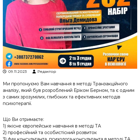
к
ц
і
й
н
о
г
о
а
н
а
л
09.11.2023
Редактор
і
з
Ми пропонуємо Вам навчання в методі Транзакційного
у
аналізу, який був розроблений Еріком Берном, та є одним
з самих зрозумілих, глибоких та ефективних методів
психотерапії.
Що Ви отримаєте:
1) якісне європейське навчання в методі ТА
2) професійний та особистісний розвиток
3) фах консультанта, психолога-консультанта в методі ТА