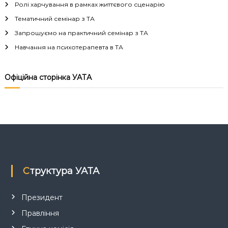
Ролі харчування в рамках життєвого сценарію
а
Тематичний семінар з ТА
Запрошуємо на практичний семінар з ТА
ц
Навчання на психотерапевта в ТА
і
Офіційна сторінка УАТА
я
з
а
п
Структура УАТА
и
с
Президент
Правління
і