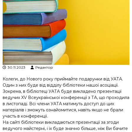
к
ц
і
й
н
о
г
о
а
н
а
л
30.11.2023
Редактор
і
з
Колеги, до Нового року приймайте подарунки від УАТА.
у
Один з них буде від відділу бібліотеки нашої асоціації.
Зокрема, в бібліотеці УАТА буде викладено презентації
ведучих XV Всеукраїнської конференції з ТА, що проходила
в листопаді. Всі члени УАТА матимуть доступ до цих
матеріалів і зможуть ознайомитися, навіть якщо не брали
участь в конференції.
На сайті бібліотеки викладаються презентації за згоди
ведучого майстерні, і їх буде значно більше, ніж Ви бачите