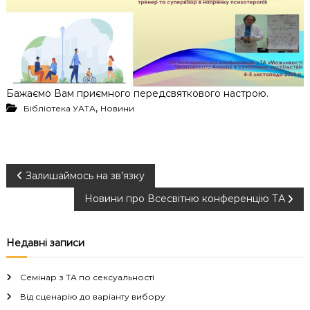
Бажаємо Вам приємного передсвяткового настрою.
,
Бібліотека УАТА
Новини
Н
Залишаймось на зв’язку
Новини про Всесвітню конференцію ТА
а
в
Недавні записи
і
Семінар з ТА по сексуальності
г
Від сценарію до варіанту вибору