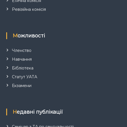
Етична комісія
в
Ревізійна комісія
Можливості
Членство
Навчання
Бібліотека
Статут УАТА
Екзамени
Недавні публікації
Семінар з ТА по сексуальності