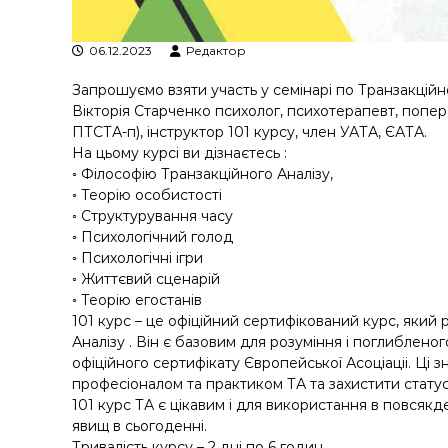
06.12.2023
Редактор
Запрошуємо взяти участь у семінарі по Транзакцій
Вікторія Старченко психолог, психотерапевт, попере
ПТСТА-п), інструктор 101 курсу, член УАТА, ЄАТА.
На цьому курсі ви дізнаєтесь :
◦ Філософію Транзакційного Аналізу,
◦ Теорію особистості
◦ Структурування часу
◦ Психологічний голод
◦ Психологічні ігри
◦ Життєвий сценарій
◦ Теорію егостанів
101 курс – це офіційний сертифікований курс, яки
Аналізу . Він є базовим для розуміння і поглиблен
офіційного сертифікату Європейської Асоціаціі. Ці з
професіоналом та практиком ТА та захистити статус
101 курс ТА є цікавим і для використання в повсякд
явищ в сьогоденні.
Тривалість курсу – 2 дні по 6 годин.