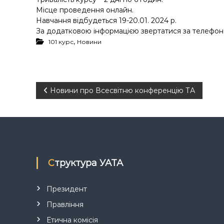
Місце проведення онлайн.
Навчання відбудеться 19-20.01. 2024 р.
За додатковою інформацією звертатися за телефон
,
101 курс
Новини
Н
Новини про Всесвітню конференцію ТА
а
в
і
Структура УАТА
г
Президент
а
Правління
Етична комісія