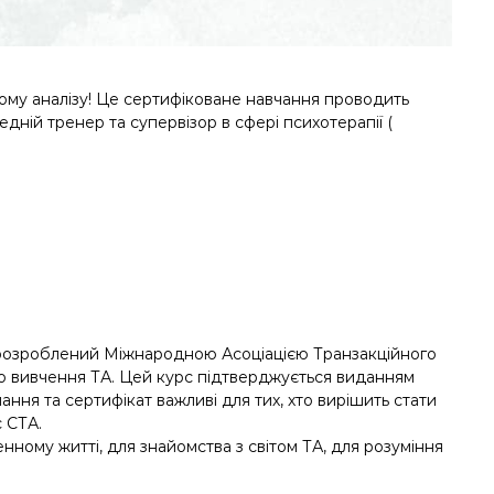
ному аналізу! Це сертифіковане навчання проводить
дній тренер та супервізор в сфері психотерапії (
й розроблений Міжнародною Асоціацією Транзакційного
ого вивчення ТА. Цей курс підтверджується виданням
нання та сертифікат важливі для тих, хто вирішить стати
 СТА.
енному житті, для знайомства з світом ТА, для розуміння