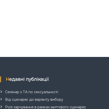
Недавні публікації
Семінар з ТА по сексуальності
Від сценарію до варіанту вибору
Ролі харчування в рамках життєвого сценарію