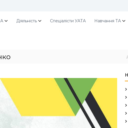
ТА
Діяльність
Спеціалісти УАТА
Навчання ТА
нко
Н