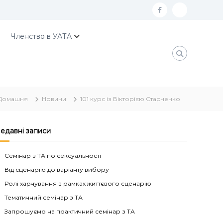
f
К
a
о
Членство в УАТА
c
н
e
т
b
а
o
к
Домашня
Новини
101 курс із Вікторією Старченко
o
т
k
и
У
едавні записи
А
Семінар з ТА по сексуальності
Т
Від сценарію до варіанту вибору
А
Ролі харчування в рамках життєвого сценарію
Тематичний семінар з ТА
Запрошуємо на практичний семінар з ТА