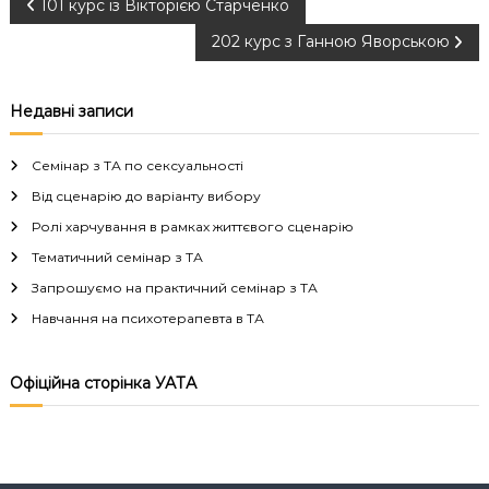
Н
101 курс із Вікторією Старченко
202 курс з Ганною Яворською
а
в
Недавні записи
і
Семінар з ТА по сексуальності
г
Від сценарію до варіанту вибору
Ролі харчування в рамках життєвого сценарію
а
Тематичний семінар з ТА
Запрошуємо на практичний семінар з ТА
ц
Навчання на психотерапевта в ТА
і
Офіційна сторінка УАТА
я
з