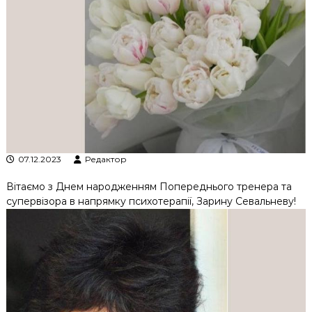
к
ц
і
й
н
о
г
о
а
н
а
л
07.12.2023
Редактор
і
з
Вітаємо з Днем народженням Попереднього тренера та
у
супервізора в напрямку психотерапії, Зарину Севальневу!