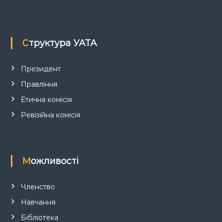
а
п
Структура УАТА
и
с
Президент
Правління
і
Етична комісія
в
Ревізійна комісія
Можливості
Членство
Навчання
Бібліотека