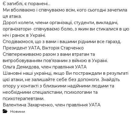
Є загиблі, є поранені…
Ми вболіваємо і співчуваємо всім, кого сьогодні зачепила
ця атака.
Дорогі колеги, члени організації, студенти, викладачі,
організатори- співчуваємо болю, з яким ви стикалися в цю
ніч і ранок в Україні.
Сподіваємося, що з вами і вашими рідними все гаразд.
Президент УАТА, Вікторія Старченко
Співпереживаємо разом з вами втратам та
випробовуванням пов’язаним з війною в Україні.
Ольга Демидова, член правління УАТА
Шановні наші українці, якщо Ви постраждали в результаті
цієї атаки, не залишайте себе без допомоги. Знайдіть
опору у контакті з близькими надійними людьми та
необхідними спеціалістами, психологами та
психотерапевтами.
Валентина Захарченко, член правління УАТА
Новини