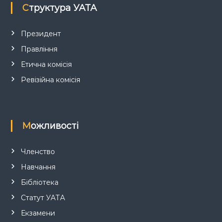
Структура УАТА
а
п
Президент
Правління
и
Етична комісія
с
Ревізійна комісія
і
в
Можливості
Членство
Навчання
Бібліотека
Статут УАТА
Екзамени