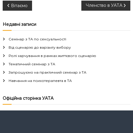
Н
Членство в УАТА
Вітаємо
а
Недавні записи
в
Семінар з ТА по сексуальності
і
Від сценарію до варіанту вибору
Ролі харчування в рамках життєвого сценарію
г
Тематичний семінар з ТА
а
Запрошуємо на практичний семінар з ТА
Навчання на психотерапевта в ТА
ц
і
Офіційна сторінка УАТА
я
з