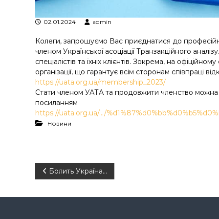
у
02.01.2024
admin
Колеги, запрошуємо Вас приєднатися до професійної
членом Української асоціації Транзакційного аналізу
спеціалістів та їхніх клієнтів. Зокрема, на офіційно
організації, що гарантує всім сторонам співпраці від
https://uata.org.ua/membership_2023/
Стати членом УАТА та продовжити членство можна до
посиланням
https://uata.org.ua/…/%d1%87%d0%bb%d0%b5%d0
Новини
Н
Болить Україна…
а
в