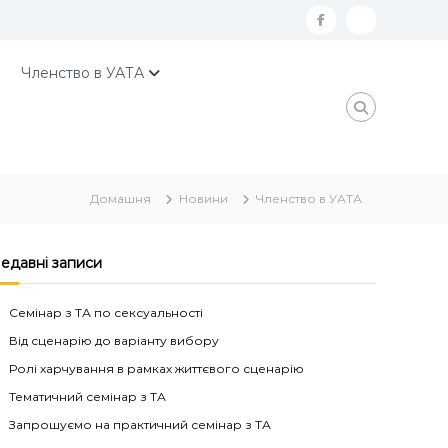
f
К
a
о
Членство в УАТА
c
н
e
т
b
а
o
к
Домашня
Новини
Членство в УАТА
o
т
k
и
У
едавні записи
А
Семінар з ТА по сексуальності
Т
Від сценарію до варіанту вибору
А
Ролі харчування в рамках життєвого сценарію
Тематичний семінар з ТА
Запрошуємо на практичний семінар з ТА