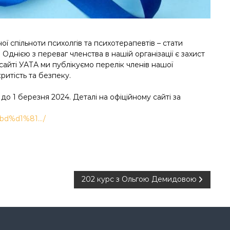
 спільноти психолгів та психотерапевтів – стати
. Однією з переваг членства в нашій організації є захист
му сайті УАТА ми публікуємо перелік членів нашої
критість та безпеку.
 1 березня 2024. Деталі на офіційному сайті за
%bd%d1%81…/
202 курс з Ольгою Демидовою