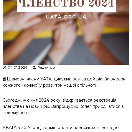
к
ц
і
й
н
о
г
о
а
н
а
л
04.01.2024
Редактор
і
з
📘Шановні члени УАТА, дякуємо вам за цей рік. За внесок
у
кожного і кожної у розвиток нашої спільноти.
Сьогодні, 4 січня 2024 року, відкривається реєстрація
членства на новий рік. Запрошуємо колег приєднатися в
новому році.
УВАГА в 2024 році термін оплати членських внесків до 1