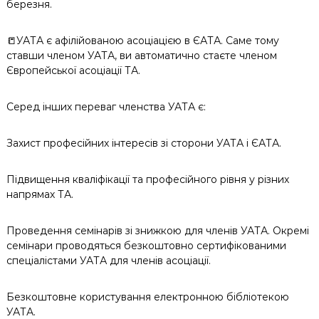
березня.
📒УАТА є афілійованою асоціацією в ЄАТА. Саме тому
ставши членом УАТА, ви автоматично стаєте членом
Європейської асоціації ТА.
Серед інших переваг членства УАТА є:
Захист професійних інтересів зі сторони УАТА і ЄАТА.
Підвищення кваліфікації та професійного рівня у різних
напрямах ТА.
Проведення семінарів зі знижкою для членів УАТА. Окремі
семінари проводяться безкоштовно сертифікованими
спеціалістами УАТА для членів асоціації.
Безкоштовне користування електронною бібліотекою
УАТА.