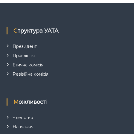
а
п
и
Структура УАТА
с
Президент
і
Правління
Етична комісія
в
Ревізійна комісія
Можливості
Членство
Навчання