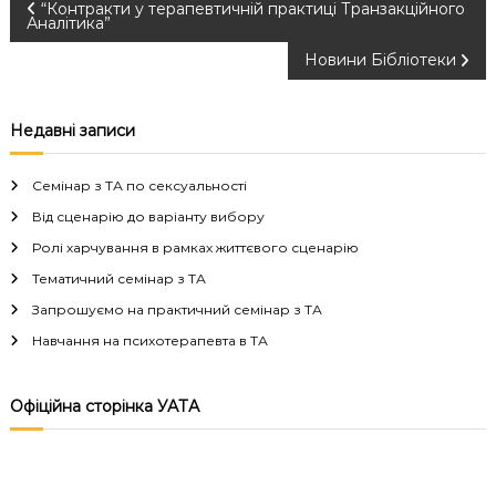
Н
“Контракти у терапевтичній практиці Транзакційного
Аналітика”
а
Новини Бібліотеки
в
Недавні записи
і
Семінар з ТА по сексуальності
г
Від сценарію до варіанту вибору
Ролі харчування в рамках життєвого сценарію
а
Тематичний семінар з ТА
ц
Запрошуємо на практичний семінар з ТА
Навчання на психотерапевта в ТА
і
я
Офіційна сторінка УАТА
з