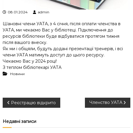
к
ц
08.01.2024
admin
і
й
Шановні члени УАТА, з 4 січня, після оплати членства в
н
УАТА, ми чекаємо Вас у бібліотеці. Підключення до
о
ресурсів бібліотеки буде відбуватися протягом тижня
г
після вашого внеску.
о
а
Як ми і обіцяли, будуть додані презентації тренерів, і всі
н
члени УАТА матимуть доступ до цього ресурсу.
а
Чекаємо Вас у 2024 році!
л
З теплом бібліотекарі УАТА
і
Новини
з
у
Н
Членство УАТА
Реєстрацію відкрито
а
Недавні записи
в