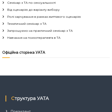
Семінар з ТА по сексуальності
і
Від сценарію до варіанту вибору
Ролі харчування в рамках життєвого сценарію
г
Тематичний семінар з ТА
а
Запрошуємо на практичний семінар з ТА
Навчання на психотерапевта в ТА
ц
і
Офіційна сторінка УАТА
я
з
а
п
Структура УАТА
и
Президент