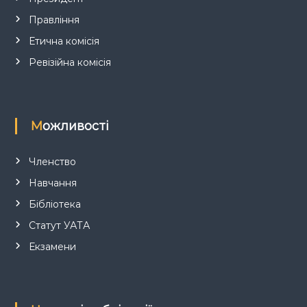
Правління
с
Етична комісія
і
Ревізійна комісія
в
Можливості
Членство
Навчання
Бібліотека
Статут УАТА
Екзамени