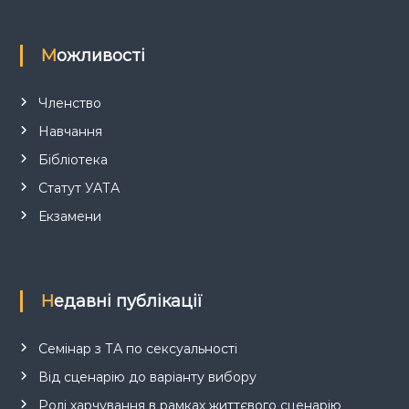
в
Можливості
Членство
Навчання
Бібліотека
Статут УАТА
Екзамени
Недавні публікації
Семінар з ТА по сексуальності
Від сценарію до варіанту вибору
Ролі харчування в рамках життєвого сценарію