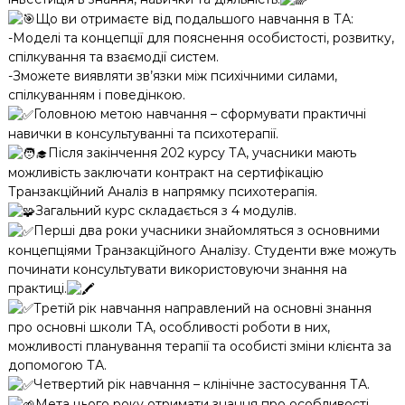
Що ви отримаєте від подальшого навчання в ТА:
-Моделі та концепції для пояснення особистості, розвитку,
спілкування та взаємодії систем.
-Зможете виявляти зв’язки між психічними силами,
спілкуванням і поведінкою.
Головною метою навчання – сформувати практичні
навички в консультуванні та психотерапії.
Після закінчення 202 курсу ТА, учасники мають
можливість заключати контракт на сертифікацію
Транзакційний Аналіз в напрямку психотерапія.
Загальний курс складається з 4 модулів.
Перші два роки учасники знайомляться з основними
концепціями Транзакційного Аналізу. Студенти вже можуть
починати консультувати використовуючи знання на
практиці.
Третій рік навчання направлений на основні знання
про основні школи ТА, особливості роботи в них,
можливості планування терапії та особисті зміни клієнта за
допомогою ТА.
Четвертий рік навчання – клінічне застосування ТА.
Мета цього року отримати знання про особливості