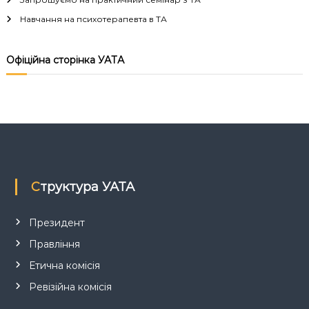
а
Навчання на психотерапевта в ТА
ц
і
Офіційна сторінка УАТА
я
з
а
п
Структура УАТА
и
Президент
Правління
с
Етична комісія
і
Ревізійна комісія