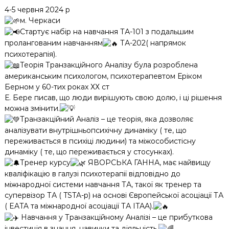
4-5 червня 2024 р
м. Черкаси
Стартує набір на навчання ТА-101 з подальшим
пролангованим навчанням
ТА-202( напрямок
психотерапія).
Теорія Транзакційного Аналізу була розроблена
американським психологом, психотерапевтом Еріком
Берном у 60-тих роках ХХ ст
Е. Бере писав, що люди вирішують свою долю, і ці рішення
можна змінити.
Транзакційний Аналіз – це теорія, яка дозволяє
аналізувати внутрішньопсихічну динаміку ( те, що
переживається в психіці людини) та міжособистісну
динаміку ( те, що переживається у стосунках).
Тренер курсу
ЯВОРСЬКА ГАННА, має найвищу
кваліфікацію в галузі психотерапії відповідно до
міжнародної системи навчання ТА, такої як тренер та
супервізор ТА ( TSTA-p) на основі Європейської асоціації ТА
( EATA та міжнародної асоціації ТА ITAA).
Навчання у Транзакційному Аналізі – це прибуткова
інвестиція в знання, навички та діяльність.