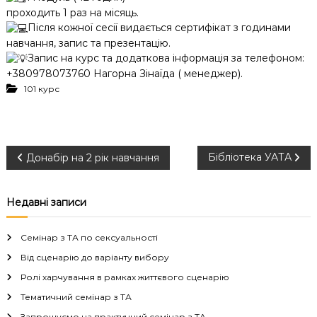
проходить 1 раз на місяць.
Після кожної сесії видається сертифікат з годинами
навчання, запис та презентацію.
Запис на курс та додаткова інформація за телефоном:
+380978073760 Нагорна Зінаїда ( менеджер).
101 курс
Н
Бібліотека УАТА
Донабір на 2 рік навчання
а
Недавні записи
в
Семінар з ТА по сексуальності
і
Від сценарію до варіанту вибору
Ролі харчування в рамках життєвого сценарію
г
Тематичний семінар з ТА
Запрошуємо на практичний семінар з ТА