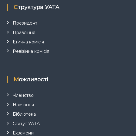
п
Структура УАТА
и
Президент
Правління
с
Етична комісія
і
Ревізійна комісія
в
Можливості
Членство
Навчання
Бібліотека
Статут УАТА
Екзамени