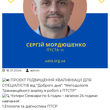
к
ц
і
й
н
о
г
о
а
н
а
л
і
з
у
18.01.2024
admin
ПРОЕКТ ПІДВИЩЕННЯ КВАЛІФІКАЦІЇ ДЛЯ
СПЕЦІАЛІСТІВ від “Доброго дня”: “Методологія
Транзакційного аналізу в роботі з ПТСТР”
Чотири Семінари по 6 годин – загалом 24 години
навчання!
1.Етіологія та діагностика ПТСР