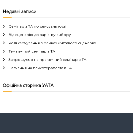
а
Недавні записи
в
Семінар з ТА по сексуальності
і
Від сценарію до варіанту вибору
Ролі харчування в рамках життєвого сценарію
г
Тематичний семінар з ТА
а
Запрошуємо на практичний семінар з ТА
Навчання на психотерапевта в ТА
ц
і
Офіційна сторінка УАТА
я
з
а