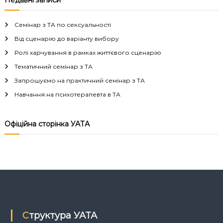
Недавні записи
і
Семінар з ТА по сексуальності
г
Від сценарію до варіанту вибору
Ролі харчування в рамках життєвого сценарію
а
Тематичний семінар з ТА
Запрошуємо на практичний семінар з ТА
ц
Навчання на психотерапевта в ТА
і
Офіційна сторінка УАТА
я
з
а
п
Структура УАТА
и