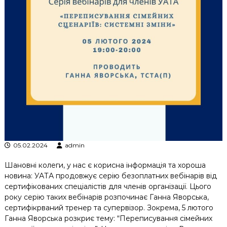
к
ц
і
й
н
о
г
о
а
н
а
л
і
з
у
05.02.2024
admin
Шановні колеги, у нас є корисна інформація та хороша
новина: УАТА продовжує серію безоплатних вебінарів від
сертифікованих спеціалістів для членів організації. Цього
року серію таких вебінарів розпочинає Ганна Яворська,
сертифікрваний тренер та супервізор. Зокрема, 5 лютого
Ганна Яворська розкриє тему: “Переписування сімейних