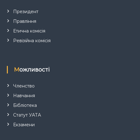
с
Президент
Правління
і
Етична комісія
в
Ревізійна комісія
Можливості
Членство
Навчання
Бібліотека
Статут УАТА
Екзамени