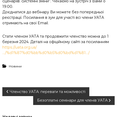
сценаріїв: системні зміни”. Чекаємо на зустріч з Вами о
19:00.
Доєднатися до вебінару Ви можете без попередньої
реєстрації. Посилання в зум для участі всі члени УАТА
отримають на свої Email.
Стати членом УАТА та продовжити членство можна до 1
березня 2024. Деталі на офіційному сайті за посиланням
https://uata.org.ua/
…/%d1%87%d0%bb%d0%b5%d0%bd%d1%81…/
Новини
Н
Членство УАТА: переваги та можливості
Безоплатні семінари для членів УАТА
а
в