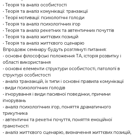
• Теорія та аналіз особистості
• Теорія та аналіз комунікації: транзакції
• Теорії мотивації: психологічні голоди
• Теорія та аналіз психологічних ігор
• Теорія та аналіз рекетних та автентичних почуттів
• Теорія та аналіз життєвих позицій
• Теорія та аналіз життєвого сценарію
Впродовж семінару будуть розглянуті питання:
• основні філософські положення ТА, історія розвитку і
області використання
• основні елементи структури особистості, патології в
структурі особистості
• аналіз транзакцій, їх типи і основні правила комунікації
• види психологічних голодів
• ігнорування і види пасивної поведінки, причини
ігнорувань
• аналіз психологічних ігор, поняття драматичного
трикутника
• автентичні та рекетні почуття, поняття емоційної
грамотності
• аналіз життєвого сценарію, визначення життєвих позицій,