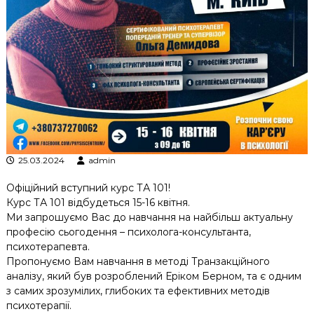
к
ц
і
й
н
о
г
о
а
н
а
л
25.03.2024
admin
і
з
Офіційний вступний курс ТА 101!
у
Курс ТА 101 відбудеться 15-16 квітня.
Ми запрошуємо Вас до навчання на найбільш актуальну
професію сьогодення – психолога-консультанта,
психотерапевта.
Пропонуємо Вам навчання в методі Транзакційного
аналізу, який був розроблений Еріком Берном, та є одним
з самих зрозумілих, глибоких та ефективних методів
психотерапії.