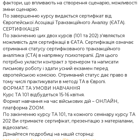
фактори, що впливають на створення сценарію, можливості
зміни сценарію.
По завершенню курсу видається сертифікат від
Європейської Асоціації Транзакційного Аналізу (ЄАТА).
СЕРТИФІКАЦІЯ
По закінченню цих двох курсів (101 та 202) з’являється
можливість для сертифікації в ЄАТА. Сертифікація означає
отримання статусу сертифікованого транзакційного
аналітика (СТА) в напрямку психотерапії. Для цього
потрібно укласти контракт з тренером та написати
письмову роботу і здати усний екзамен перед
європейською комісією. Отриманий статус дає право в
тому числі практикувати в методі ТА в Європі.
ФОРМАТ ТА УМОВИ НАВЧАННЯ
Курс ТА 101 відбудеться 15-16 квітня.
Формат навчання на час військових дій – ОНЛАЙН,
платформа ZOOM.
По закінченню курсу ТА 101, та кожного семінару курсу ТА
202 Ви отримаєте сертифікат, презентацію з матеріалами,
відеозапис.
Дізнайтеся подробиці на нашій сторінці: