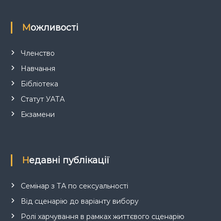
Можливості
Членство
Навчання
Бібліотека
Статут УАТА
Екзамени
Недавні публікації
Семінар з ТА по сексуальності
Від сценарію до варіанту вибору
Ролі харчування в рамках життєвого сценарію