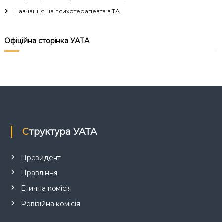
ц
Навчання на психотерапевта в ТА
і
Офіційна сторінка УАТА
я
з
а
п
Структура УАТА
и
с
Президент
Правління
і
Етична комісія
в
Ревізійна комісія