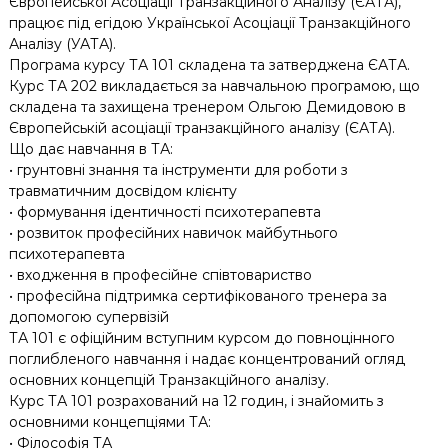
Європейської Асоціації Транзакційного Аналізу (ЄАТА),
працює під егідою Української Асоціації Транзакційного
Аналізу (УАТА).
Програма курсу ТА 101 складена та затверджена ЄАТА.
Курс ТА 202 викладається за навчальною програмою, що
складена та захищена тренером Ольгою Демидовою в
Європейській асоціації транзакційного аналізу (ЄАТА).
Що дає навчання в ТА:
• грунтовні знання та інструменти для роботи з
травматичним досвідом клієнту
• формування ідентичності психотерапевта
• розвиток професійних навичок майбутнього
психотерапевта
• входження в професійне співтовариство
• професійна підтримка сертифікованого тренера за
допомогою супервізій
ТА 101 є офіційним вступним курсом до повноцінного
поглибленого навчання і надає концентрований огляд
основних концепцій Транзакційного аналізу.
Курс ТА 101 розрахований на 12 годин, і знайомить з
основними концепціями ТА:
• Філософія ТА