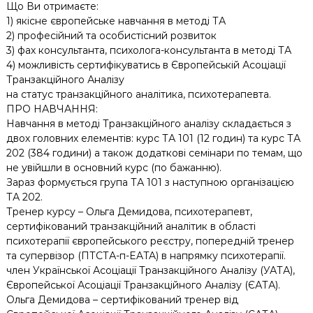
Що Ви отримаєте:
1) якісне європейське навчання в методі ТА
2) професійний та особистісний розвиток
3) фах консультанта, психолога-консультанта в методі ТА
4) можливість сертифікуватись в Європейській Асоціації
Транзакційного Аналізу
на статус транзакційного аналітика, психотерапевта.
ПРО НАВЧАННЯ:
Навчання в методі Транзакційного аналізу складається з
двох головних елементів: курс ТА 101 (12 годин) та курс ТА
202 (384 години) а також додаткові семінари по темам, що
не увійшли в основний курс (по бажанню).
Зараз формується група ТА 101 з наступною організацією
ТА 202.
Тренер курсу – Ольга Демидова, психотерапевт,
сертифікований транзакційний аналітик в області
психотерапії європейського реєстру, попередній тренер
та супервізор (ПТСТА-п-EATA) в напрямку психотерапії.
член Української Асоціації Транзакційного Аналізу (УАТА),
Європейської Асоціації Транзакційного Аналізу (ЄАТА).
Ольга Демидова – сертифікований тренер від