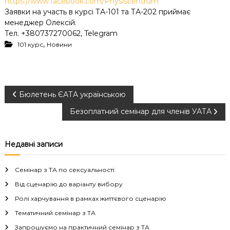
https://www.facebook.com/Physiscentrum
Заявки на участь в курсі ТА-101 та ТА-202 приймає
менеджер Олексій.
Тел. +380737270062, Telegram
,
101 курс
Новини
Н
Бюлетень ЄАТА українською
Безоплатний семінар для членів УАТА
а
в
Недавні записи
і
Семінар з ТА по сексуальності
г
Від сценарію до варіанту вибору
Ролі харчування в рамках життєвого сценарію
а
Тематичний семінар з ТА
Запрошуємо на практичний семінар з ТА