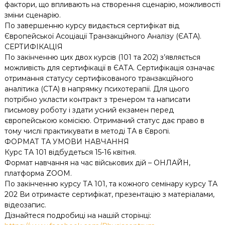
фактори, що впливають на створення сценарію, можливості
зміни сценарію.
По завершенню курсу видається сертифікат від
Європейської Асоціації Транзакційного Аналізу (ЄАТА).
СЕРТИФІКАЦІЯ
По закінченню цих двох курсів (101 та 202) з’являється
можливість для сертифікації в ЄАТА. Сертифікація означає
отримання статусу сертифікованого транзакційного
аналітика (СТА) в напрямку психотерапії. Для цього
потрібно укласти контракт з тренером та написати
письмову роботу і здати усний екзамен перед
європейською комісією. Отриманий статус дає право в
тому числі практикувати в методі ТА в Європі.
ФОРМАТ ТА УМОВИ НАВЧАННЯ
Курс ТА 101 відбудеться 15-16 квітня.
Формат навчання на час військових дій – ОНЛАЙН,
платформа ZOOM.
По закінченню курсу ТА 101, та кожного семінару курсу ТА
202 Ви отримаєте сертифікат, презентацію з матеріалами,
відеозапис.
Дізнайтеся подробиці на нашій сторінці: