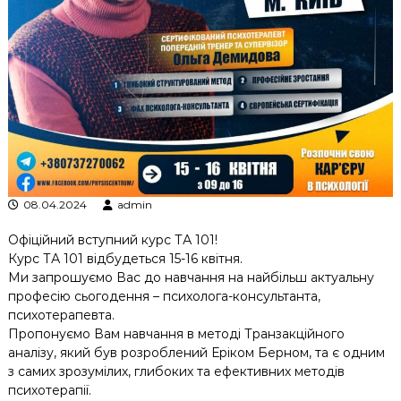
к
ц
і
й
н
о
г
о
а
н
а
л
08.04.2024
admin
і
з
Офіційний вступний курс ТА 101!
у
Курс ТА 101 відбудеться 15-16 квітня.
Ми запрошуємо Вас до навчання на найбільш актуальну
професію сьогодення – психолога-консультанта,
психотерапевта.
Пропонуємо Вам навчання в методі Транзакційного
аналізу, який був розроблений Еріком Берном, та є одним
з самих зрозумілих, глибоких та ефективних методів
психотерапії.