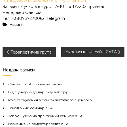
https://www.facebook.com/Physiscentrum
Заявки на участь в курсі ТА-101 та ТА-202 приймає
менеджер Олексій.
Тел. +380737270062, Telegram
Новини
Н
Українська на сайті ЄАТА
Терапевтична група
а
Недавні записи
в
Семінар з ТА по сексуальності
і
Від сценарію до варіанту вибору
Ролі харчування в рамках життєвого сценарію
г
Тематичний семінар з ТА
а
Запрошуємо на практичний семінар з ТА
Навчання на психотерапевта в ТА