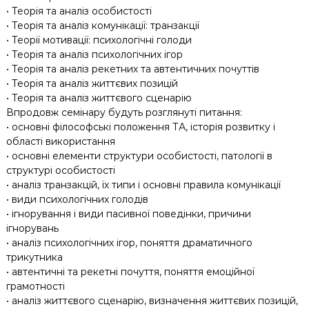
• Теорія та аналіз особистості
• Теорія та аналіз комунікації: транзакції
• Теорії мотивації: психологічні голоди
• Теорія та аналіз психологічних ігор
• Теорія та аналіз рекетних та автентичних почуттів
• Теорія та аналіз життєвих позицій
• Теорія та аналіз життєвого сценарію
Впродовж семінару будуть розглянуті питання:
• основні філософські положення ТА, історія розвитку і
області використання
• основні елементи структури особистості, патології в
структурі особистості
• аналіз транзакцій, їх типи і основні правила комунікації
• види психологічних голодів
• ігнорування і види пасивної поведінки, причини
ігнорувань
• аналіз психологічних ігор, поняття драматичного
трикутника
• автентичні та рекетні почуття, поняття емоційної
грамотності
• аналіз життєвого сценарію, визначення життєвих позицій,