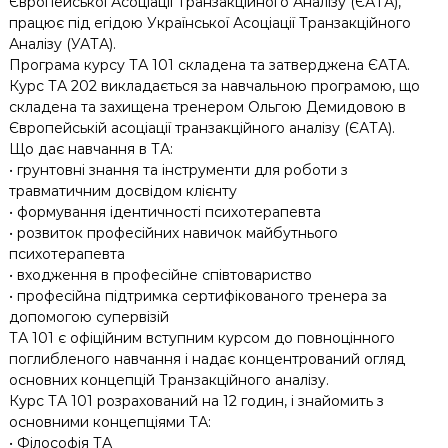
Європейської Асоціації Транзакційного Аналізу (ЄАТА),
працює під егідою Української Асоціації Транзакційного
Аналізу (УАТА).
Програма курсу ТА 101 складена та затверджена ЄАТА.
Курс ТА 202 викладається за навчальною програмою, що
складена та захищена тренером Ольгою Демидовою в
Європейській асоціації транзакційного аналізу (ЄАТА).
Що дає навчання в ТА:
• грунтовні знання та інструменти для роботи з
травматичним досвідом клієнту
• формування ідентичності психотерапевта
• розвиток професійних навичок майбутнього
психотерапевта
• входження в професійне співтовариство
• професійна підтримка сертифікованого тренера за
допомогою супервізій
ТА 101 є офіційним вступним курсом до повноцінного
поглибленого навчання і надає концентрований огляд
основних концепцій Транзакційного аналізу.
Курс ТА 101 розрахований на 12 годин, і знайомить з
основними концепціями ТА:
• Філософія ТА