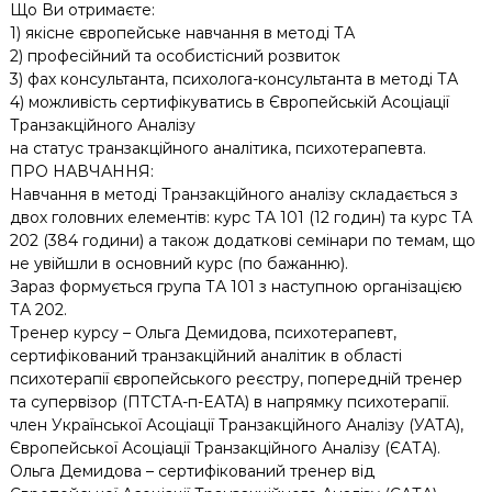
Що Ви отримаєте:
1) якісне європейське навчання в методі ТА
2) професійний та особистісний розвиток
3) фах консультанта, психолога-консультанта в методі ТА
4) можливість сертифікуватись в Європейській Асоціації
Транзакційного Аналізу
на статус транзакційного аналітика, психотерапевта.
ПРО НАВЧАННЯ:
Навчання в методі Транзакційного аналізу складається з
двох головних елементів: курс ТА 101 (12 годин) та курс ТА
202 (384 години) а також додаткові семінари по темам, що
не увійшли в основний курс (по бажанню).
Зараз формується група ТА 101 з наступною організацією
ТА 202.
Тренер курсу – Ольга Демидова, психотерапевт,
сертифікований транзакційний аналітик в області
психотерапії європейського реєстру, попередній тренер
та супервізор (ПТСТА-п-EATA) в напрямку психотерапії.
член Української Асоціації Транзакційного Аналізу (УАТА),
Європейської Асоціації Транзакційного Аналізу (ЄАТА).
Ольга Демидова – сертифікований тренер від