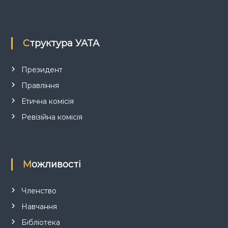
а
п
Структура УАТА
и
Президент
Правління
с
Етична комісія
і
Ревізійна комісія
в
Можливості
Членство
Навчання
Бібліотека