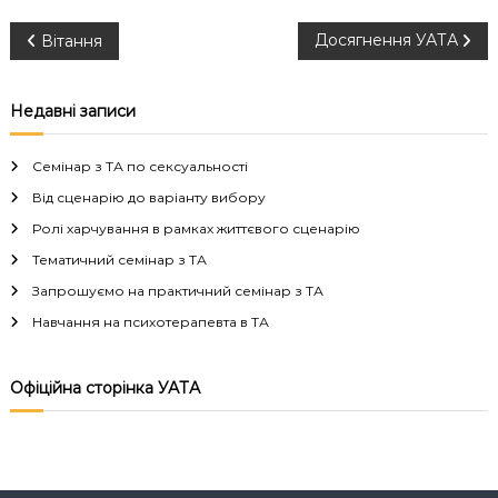
Н
Досягнення УАТА
Вітання
а
Недавні записи
в
Семінар з ТА по сексуальності
і
Від сценарію до варіанту вибору
Ролі харчування в рамках життєвого сценарію
г
Тематичний семінар з ТА
а
Запрошуємо на практичний семінар з ТА
Навчання на психотерапевта в ТА
ц
і
Офіційна сторінка УАТА
я
з