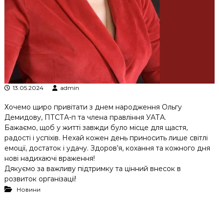
к
ц
і
й
н
о
г
о
а
н
13.05.2024
admin
а
л
Хочемо щиро привітати з днем народження Ольгу
і
Демидову, ПТСТА-п та члена правління УАТА.
з
Бажаємо, щоб у житті завжди було місце для щастя,
у
радості і успіхів. Нехай кожен день приносить лише світлі
емоції, достаток і удачу. Здоров’я, кохання та кожного дня
нові надихаючі враження!
Дякуємо за важливу підтримку та цінний внесок в
розвиток організації!
Новини