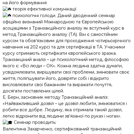
на його формування
теорія ефективної комунікації
психологічні голоди. Даний дводенний семінар
офіційно визнаний Міжнародною та Європейською
асоціаціями з Транзакційного аналізу як вступний курс в
метод Транзакційного аналізу (ТА). Він є самостійним
курсом та обов’язковим для проходження чотирьохрічного
навчання на 202 курсі та для сертифікації в ТА. Учасники
курсу отримають сертифікати європейського зразка.
Транзакціний аналіз – це психологічний метод, філософією
якого є: «Всі люди – ОК». Кожна людина здатна думати,
усвідомлювати, вирішувати свої проблеми, змінювати своє
життя, поліпшувати його, довіряти собі і відкрито
висловлювати свої бажанням та виражати почуття,
досягати поставлених цілей.
Е. Берн, засновник методу Транзакційний аналіз:
«Найважливіший дозвіл – це дозвіл любити, змінюватися і
робити все добре. Людину, яка отримала такий дозвіл,
легко відрізнити від людини зв’язаної по руках і ногах».
Семінар проводить:
Валентина Захарченко, сертифікований транзакційний