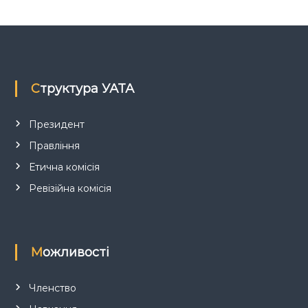
з
а
п
Структура УАТА
и
с
Президент
Правління
і
Етична комісія
в
Ревізійна комісія
Можливості
Членство