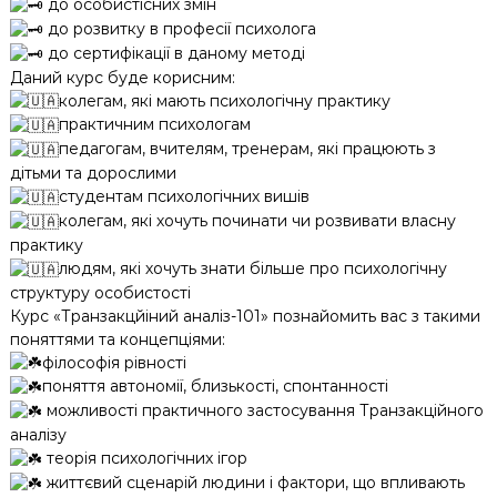
до особистісних змін
до розвитку в професії психолога
до сертифікації в даному методі
Даний курс буде корисним:
колегам, які мають психологічну практику
практичним психологам
педагогам, вчителям, тренерам, які працюють з
дітьми та дорослими
студентам психологічних вишів
колегам, які хочуть починати чи розвивати власну
практику
людям, які хочуть знати більше про психологічну
структуру особистості
Курс «Транзакцйіний аналіз-101» познайомить вас з такими
поняттями та концепціями:
філософія рівності
поняття автономії, близькості, спонтанності
можливості практичного застосування Транзакційного
аналізу
теорія психологічних ігор
життєвий сценарій людини і фактори, що впливають