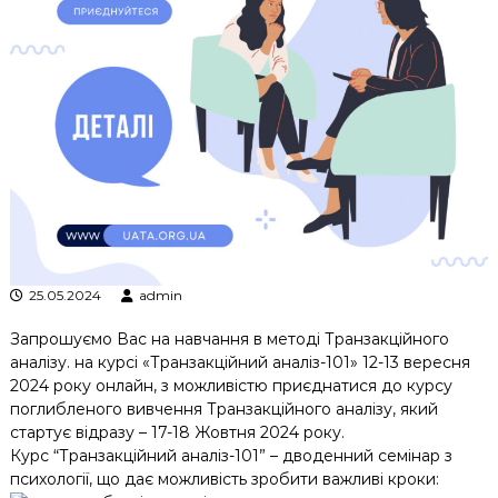
к
ц
і
й
н
о
г
о
а
н
а
л
і
з
25.05.2024
admin
у
Запрошуємо Вас на навчання в методі Транзакційного
аналізу. на курсі «Транзакційний аналіз-101» 12-13 вересня
2024 року онлайн, з можливістю приєднатися до курсу
поглибленого вивчення Транзакційного аналізу, який
стартує відразу – 17-18 Жовтня 2024 року.
Курс “Транзакційний аналіз-101” – дводенний семінар з
психології, що дає можливість зробити важливі кроки: