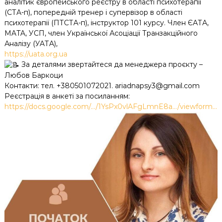
аналітик європейського реєстру в області психотерапії
(СТА-п), попередній тренер і супервізор в області
психотерапії (ПТСТА-п), інструктор 101 курсу. Член ЄАТА,
MATA, УСП, член Української Асоціації Транзакційного
Аналізу (УАТА),
https://uata.org.ua
За деталями звертайтеся да менеджера проєкту –
Любов Баркоци
Контакти: тел. +380501072021. ariadnapsy3@gmail.com
Реєстрація в анкеті за посиланням:
https://docs.google.com/…/1YsPx0vlAFgLmnE8a…/viewform…