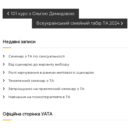
Н
101 курс з Ольгою Демидовою
Всеукраїнський сімейний табір ТА 2024
а
в
Недавні записи
і
Семінар з ТА по сексуальності
г
Від сценарію до варіанту вибору
Ролі харчування в рамках життєвого сценарію
а
Тематичний семінар з ТА
Запрошуємо на практичний семінар з ТА
ц
Навчання на психотерапевта в ТА
і
Офіційна сторінка УАТА
я