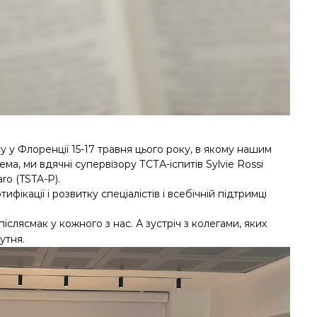
 у Флоренції 15-17 травня цього року, в якому нашим
ма, ми вдячні супервізору ТСТА-іспитів Sylvie Rossi
aro (TSTA-P).
ікації і розвитку спеціалістів і всебічній підтримці
слясмак у кожного з нас. А зустріч з колегами, яких
утня.