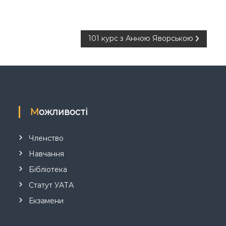
101 курс з Анною Яворською
Можливості
Членство
Навчання
Бібліотека
Статут УАТА
Екзамени