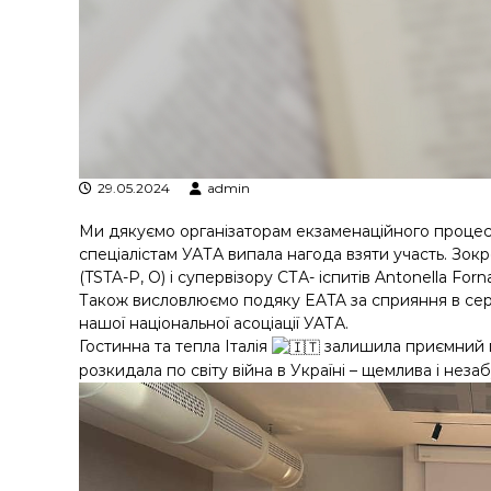
у
29.05.2024
admin
Ми дякуємо організаторам екзаменаційного процесу
спеціалістам УАТА випала нагода взяти участь. Зокре
(TSTA-P, O) і супервізору СТА- іспитів Antonella Forn
Також висловлюємо подяку EATA за сприяння в сертиф
нашої національної асоціації УАТА.
Гостинна та тепла Італія
залишила приємний пі
розкидала по світу війна в Україні – щемлива і незаб