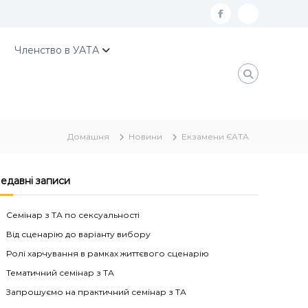
f
К
a
о
Членство в УАТА
c
н
e
т
b
а
o
к
Домашня
Новини
Екзамени ЄАТА
o
т
k
и
У
едавні записи
А
Семінар з ТА по сексуальності
Т
Від сценарію до варіанту вибору
А
Ролі харчування в рамках життєвого сценарію
Тематичний семінар з ТА
Запрошуємо на практичний семінар з ТА